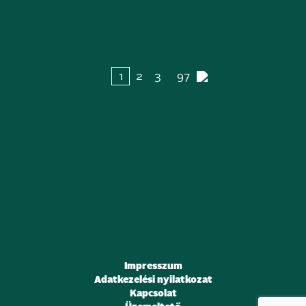
…
1
2
3
97
Impresszum
Adatkezelési nyilatkozat
Kapcsolat