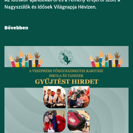
Az időskor ajándékairól és a remény erejéről szólt a
Nagyszülők és Idősek Világnapja Hévízen.
Bővebben