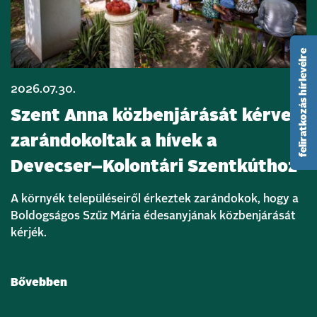
feliratkozás hírlevélre
2026.07.30.
Szent Anna közbenjárását kérve
zarándokoltak a hívek a
Devecser–Kolontári Szentkúthoz
A környék településeiről érkeztek zarándokok, hogy a
Boldogságos Szűz Mária édesanyjának közbenjárását
kérjék.
Bővebben