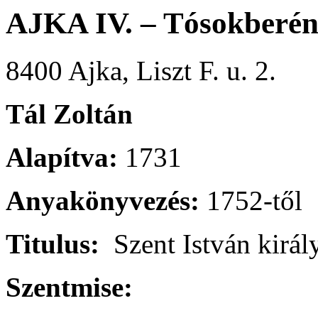
AJKA IV. – Tósokberé
8400 Ajka, Liszt F. u. 2.
Tál Zoltán
Alapítva:
1731
Anyakönyvezés:
1752-től
Titulus:
Szent István királ
Szentmise: