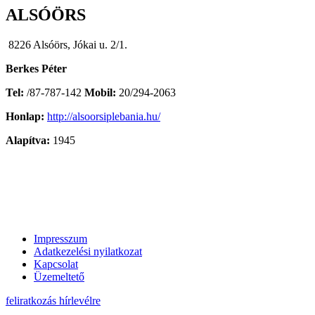
ALSÓÖRS
8226 Alsóörs, Jókai u. 2/1.
Berkes Péter
Tel:
/87-787-142
Mobil:
20/294-2063
Honlap:
http://alsoorsiplebania.hu/
Alapítva:
1945
Impresszum
Adatkezelési nyilatkozat
Kapcsolat
Üzemeltető
feliratkozás hírlevélre