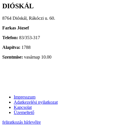
DIÓSKÁL
8764 Dióskál, Rákóczi u. 60.
Farkas József
Telefon:
83/353-317
Alapítva:
1788
Szentmise:
vasárnap 10.00
Impresszum
Adatkezelési nyilatkozat
Kapcsolat
Üzemeltető
feliratkozás hírlevélre