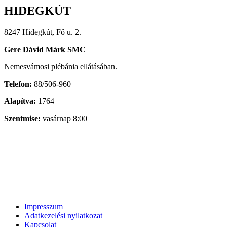
HIDEGKÚT
8247 Hidegkút, Fő u. 2.
Gere Dávid Márk SMC
Nemesvámosi plébánia ellátásában.
Telefon:
88/506-960
Alapítva:
1764
Szentmise:
vasárnap 8:00
Impresszum
Adatkezelési nyilatkozat
Kapcsolat