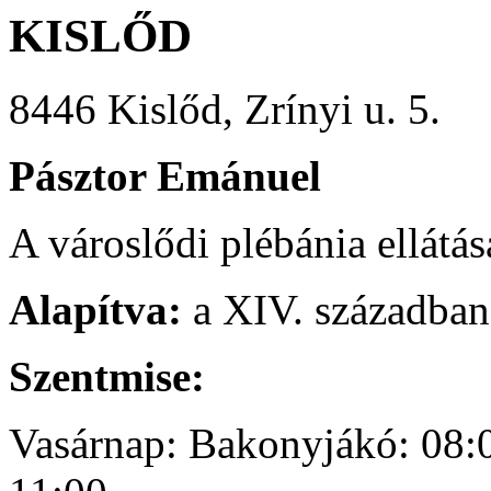
KISLŐD
8446 Kislőd, Zrínyi u. 5.
Pásztor Emánuel
A városlődi plébánia ellátá
Alapítva:
a XIV. században
Szentmise:
Vasárnap: Bakonyjákó: 08:0