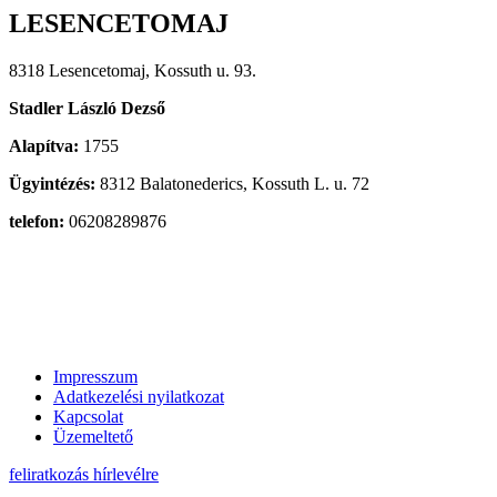
LESENCETOMAJ
8318 Lesencetomaj, Kossuth u. 93.
Stadler László Dezső
Alapítva:
1755
Ügyintézés:
8312 Balatonederics, Kossuth L. u. 72
telefon:
06208289876
Impresszum
Adatkezelési nyilatkozat
Kapcsolat
Üzemeltető
feliratkozás hírlevélre