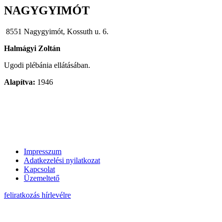
NAGYGYIMÓT
8551 Nagygyimót, Kossuth u. 6.
Halmágyi Zoltán
Ugodi plébánia ellátásában.
Alapítva:
1946
Impresszum
Adatkezelési nyilatkozat
Kapcsolat
Üzemeltető
feliratkozás hírlevélre