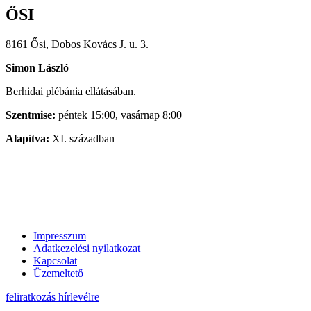
ŐSI
8161 Ősi, Dobos Kovács J. u. 3.
Simon László
Berhidai plébánia ellátásában.
Szentmise:
péntek 15:00, vasárnap 8:00
Alapítva:
XI. században
Impresszum
Adatkezelési nyilatkozat
Kapcsolat
Üzemeltető
feliratkozás hírlevélre