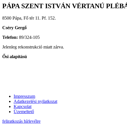
PÁPA SZENT ISTVÁN VÉRTANÚ PLÉB
8500 Pápa, Fő tér 11. Pf. 152.
Cséry Gergő
Telefon:
89/324-105
Jelenleg rekonstrukció miatt zárva.
Ősi alapítású
Impresszum
Adatkezelési nyilatkozat
Kapcsolat
Üzemeltető
feliratkozás hírlevélre