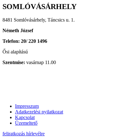
SOMLÓVÁSÁRHELY
8481 Somlóvásárhely, Táncsics u. 1.
Németh József
Telefon: 20/ 220 1496
Ősi alapítású
Szentmise:
vasárnap 11.00
Impresszum
Adatkezelési nyilatkozat
Kapcsolat
Üzemeltető
feliratkozás hírlevélre