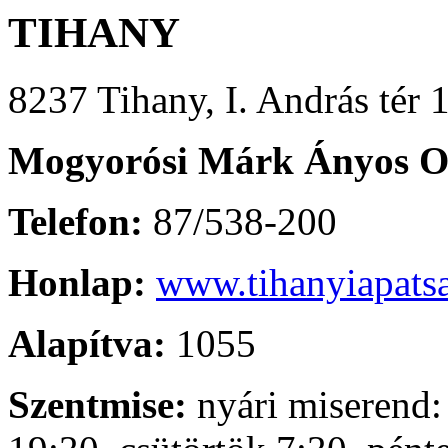
TIHANY
8237 Tihany, I. András tér 1
Mogyorósi Márk Ányos 
Telefon:
87/538-200
Honlap:
www.tihanyiapats
Alapítva:
1055
Szentmise:
nyári miserend: