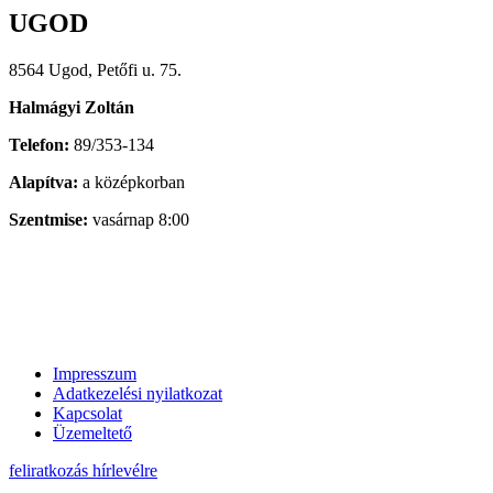
UGOD
8564 Ugod, Petőfi u. 75.
Halmágyi Zoltán
Telefon:
89/353-134
Alapítva:
a középkorban
Szentmise:
vasárnap 8:00
Impresszum
Adatkezelési nyilatkozat
Kapcsolat
Üzemeltető
feliratkozás hírlevélre