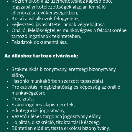
Közreműködik az üzemeltetéshez kapcsolódó,
jogszabályi kötelezettségek alapján fennálló
ellenőrzési tevékenységekben,
Külső alvállalkozók felügyelete,
Fejlesztési javaslattétel, annak végrehajtása,
Önálló, felelősségteljes munkavégzés a feladatkörébe
tartozó ingatlanok tekintetében,
Feladatok dokumentálása.
Az álláshoz tartozó elvárások:
Szakmunkás bizonyítvány, érettségi bizonyítvány
előny,
Hasonló munkakörben szerzett tapasztalat,
Prokativitás, megbízhatóság és képesség az önálló
munkavégzésre,
Precizitás,
Számítógépes alapismeretek,
B kategóriás jogosítvány,
Vezető üléses targonca jogosítvány előny,
Lojalitás, diszkréció, titoktartási készség,
Büntetlen előélet, tiszta erkölcsi bizonyítvány,