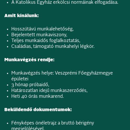
A Katolikus Egyház erkölcsi normáinak elfogadása.
Amit kínálunk:
Hosszútávú munkalehetőség,
Bejelentett munkaviszony,
Teljes munkaidős foglalkoztatás,
Családias, támogató munkahelyi légkör.
Munkavégzés rendje:
Munkavégzés helye: Veszprémi Főegyházmegye
épületei
3 hónap próbaidő,
Határozatlan idejű munkaszerződés,
Heti 40 órás munkarend.
Beküldendő dokumentumok:
Fényképes önéletrajz a bruttó bérigény
megjelölésével,