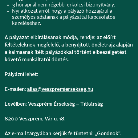
3 hónapnál nem régebbi erkölcsi bizonyítvány,
Nyilatkozat arról, hogy a pályázó hozzájárul a
személyes adatainak a pályázattal kapcsolatos
kezeléséhez.
A pályázat elbírálásának módja, rendje: az előírt
feltételeknek megfelelő, a benyújtott önéletrajz alapján
alkalmasnak ítélt pályázókkal történt elbeszélgetést
követő munkáltatói döntés.
Pályázni lehet:
E-mailen:
allas@veszpremiersekseg.hu
Levélben: Veszprémi Érsekség – Titkárság
8200 Veszprém, Vár u. 18.
Az e-mail tárgyában kérjük feltüntetni: „Gondnok”.