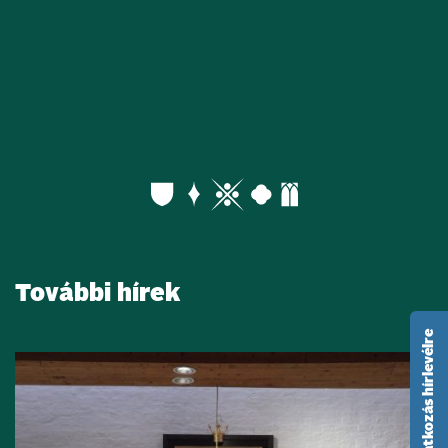
További hírek
feliratkozás hírlevélre