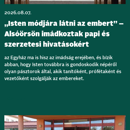
2026.08.07.
„Isten módjára látni az embert” –
Alsóörsön imádkoztak papi és
szerzetesi hivatásokért
az Egyház ma is hisz az imádság erejében, és bízik
abban, hogy Isten továbbra is gondoskodik népéről
olyan pásztorok által, akik tanítóként, prófétaként és
vezetőként szolgálják az embereket.
Bővebben