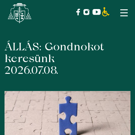
ÁLLÁS: Gondnokot
Skip
to
keresünk
content
2026.07.08.