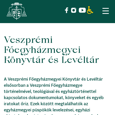
Veszprémi
Skip
to
Főegyházmegyei
content
Könyvtár és Levéltár
A Veszprémi Főegyházmegyei Könyvtár és Levéltár
elsősorban a Veszprémi Főegyházmegye
történelmével, teológiával és egyháztörténettel
kapcsolatos dokumentumokat, könyveket és egyéb
iratokat őriz. Ezek között megtalálhatók az
egyházmegyei püspökök levelezései, egyházi