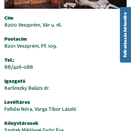
feliratkozás hírlevélre
Cím
8200 Veszprém, Vár u. 16.
Postacím
8201 Veszprém, Pf. 109.
Tel.:
88/426-088
Igazgató
Karlinszky Balázs dr.
Levéltáros
Felhősi Nóra, Varga Tibor László
Könyvtárosok
Szvitek Miklósné Győri Éva