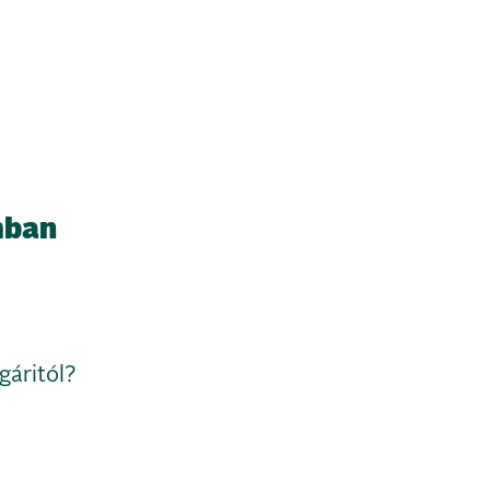
mban
gáritól?