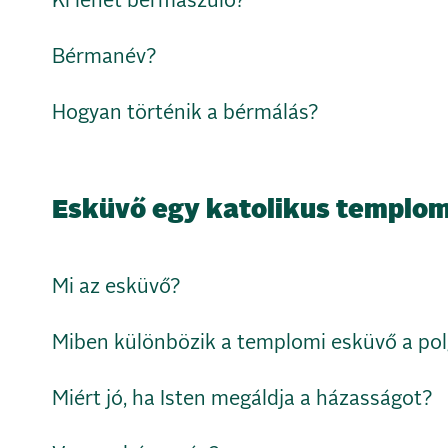
Ki lehet bérmaszülő?
Bérmanév?
Hogyan történik a bérmálás?
Esküvő egy katolikus templo
Mi az esküvő?
Miben különbözik a templomi esküvő a pol
Miért jó, ha Isten megáldja a házasságot?