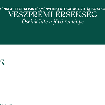
YÉNK
PASZTORÁLIS
INTÉZMÉNYEINK
LÁTOGATÁS
AKTUÁLIS
GYAKO
k