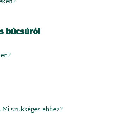
yékén?
s búcsúról
ben?
 Mi szükséges ehhez?