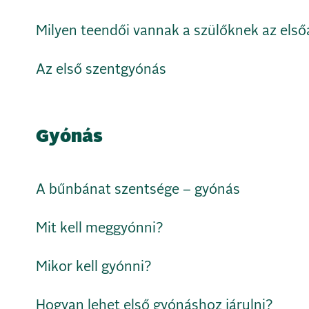
Milyen teendői vannak a szülőknek az első
Az első szentgyónás
Gyónás
A bűnbánat szentsége – gyónás
Mit kell meggyónni?
Mikor kell gyónni?
Hogyan lehet első gyónáshoz járulni?