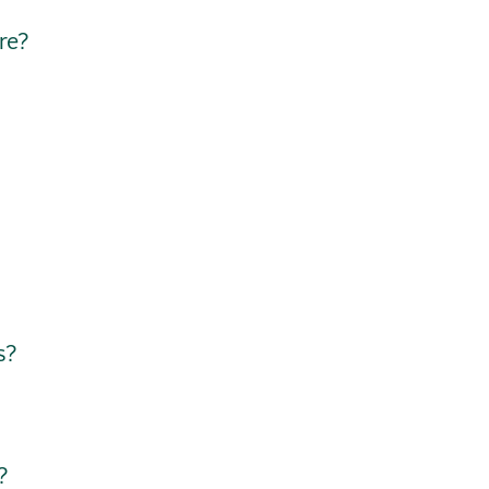
re?
s?
?