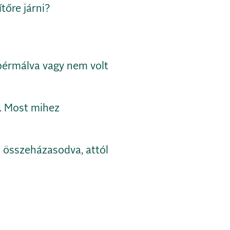
tőre járni?
gbérmálva vagy nem volt
i. Most mihez
 összeházasodva, attól