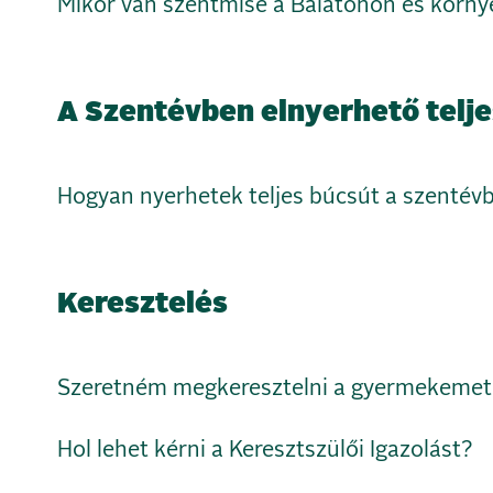
Mikor van szentmise a Balatonon és körn
A Szentévben elnyerhető telje
Hogyan nyerhetek teljes búcsút a szentév
Keresztelés
Szeretném megkeresztelni a gyermekemet.
Hol lehet kérni a Keresztszülői Igazolást?