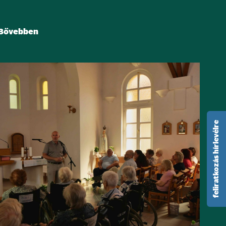
Bővebben
feliratkozás hírlevélre