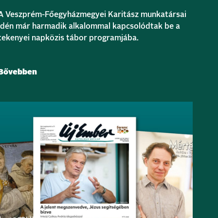
A Veszprém-Főegyházmegyei Karitász munkatársai
idén már harmadik alkalommal kapcsolódtak be a
tekenyei napközis tábor programjába.
Bővebben