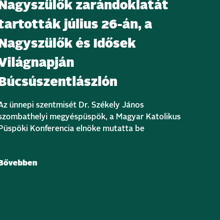
Nagyszülők zarándoklatát
tartották július 26-án, a
Nagyszülők és Idősek
Világnapján
Búcsúszentlászlón
Az ünnepi szentmisét Dr. Székely János
szombathelyi megyéspüspök, a Magyar Katolikus
Püspöki Konferencia elnöke mutatta be
Bővebben