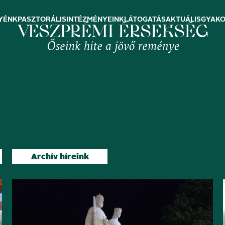
YÉNK
PASZTORÁLIS
INTÉZMÉNYEINK
LÁTOGATÁS
AKTUÁLIS
GYAKO
Archív híreink