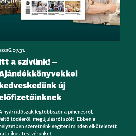
2026.07.31.
Itt a szívünk! –
Ajándékkönyvekkel
kedveskedünk új
előfizetőinknek
A nyári időszak legtöbbször a pihenésről,
feltöltődésről, megújulásról szólt. Ebben a
helyzetben szeretnénk segíteni minden elkötelezett
katolikus Testvérünket