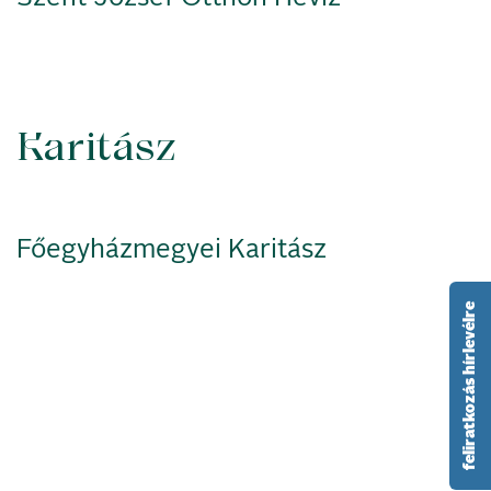
Karitász
Főegyházmegyei Karitász
feliratkozás hírlevélre