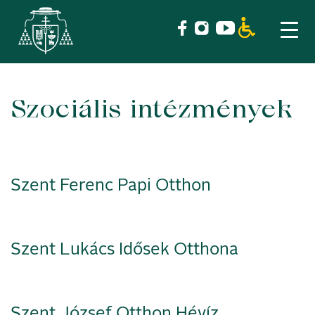
Szociális intézmények
Skip
to
content
Szent Ferenc Papi Otthon
Szent Lukács Idősek Otthona
Szent József Otthon Hévíz