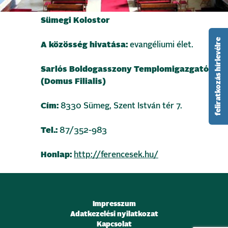
Sümegi Kolostor
feliratkozás hírlevélre
A közösség hivatása:
evangéliumi élet.
Sarlós Boldogasszony Templomigazgatóság
(Domus Filialis)
Cím:
8330 Sümeg, Szent István tér 7.
Tel.:
87/352-983
Honlap:
http://ferencesek.hu/
Impresszum
Adatkezelési nyilatkozat
Kapcsolat