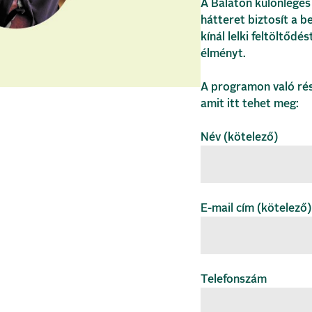
A Balaton különleges
hátteret biztosít a 
kínál lelki feltöltődé
élményt.
A programon való rés
amit itt tehet meg:
Név (kötelező)
E-mail cím (kötelező)
Telefonszám