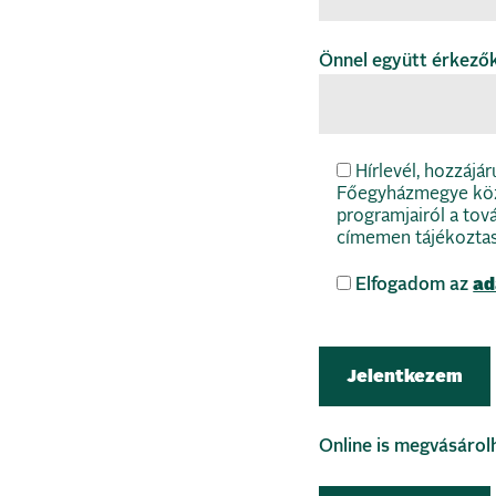
Önnel együtt érkező
Hírlevél, hozzájá
Főegyházmegye köz
programjairól a tov
címemen tájékozta
Elfogadom az
ad
Online is megvásárolh