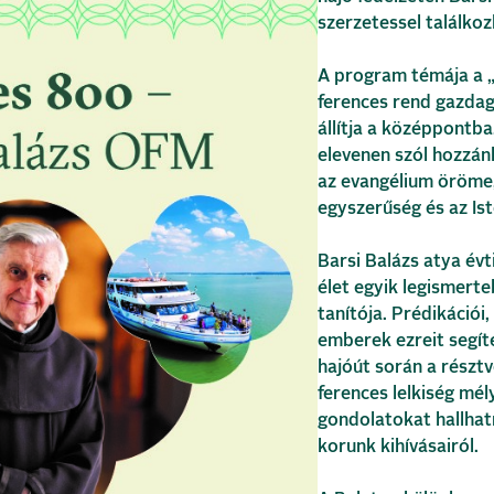
szerzetessel találko
A program témája a 
ferences rend gazdag 
állítja a középpontba
elevenen szól hozzán
az evangélium öröme,
egyszerűség és az Is
Barsi Balázs atya év
élet egyik legismerte
tanítója. Prédikációi,
emberek ezreit segít
hajóút során a részt
ferences lelkiség mé
gondolatokat hallhatn
korunk kihívásairól.