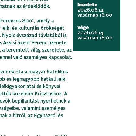
kezdete
zhatnak az érdeklődők.
2026.06.14.
vasárnap 16:00
„Ferences 800”, amely a
vége
lelki és kulturális örökségét
2026.06.14.
. Nyolc évszázad távlatából is
vasárnap 18:00
k Assisi Szent Ferenc üzenete:
 a teremtett világ szeretete, az
tennel való személyes kapcsolat.
tizedek óta a magyar katolikus
bb és legnagyobb hatású lelki
 lelkigyakorlatai és könyvei
ették közelebb Krisztushoz. A
vevők bepillantást nyerhetnek a
lységeibe, valamint személyes
ak a hitről, az Egyházról és