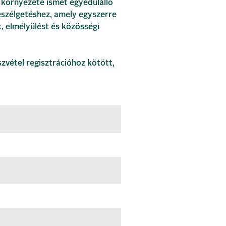
 környezete ismét egyedülálló
beszélgetéshez, amely egyszerre
st, elmélyülést és közösségi
zvétel regisztrációhoz kötött,