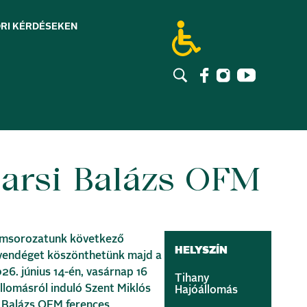
RI KÉRDÉSEK
EN
Barsi Balázs OFM
amsorozatunk következő
HELYSZÍN
 vendéget köszönthetünk majd a
26. június 14-én, vasárnap 16
Tihany
állomásról induló Szent Miklós
Hajóállomás
i Balázs OFM ferences