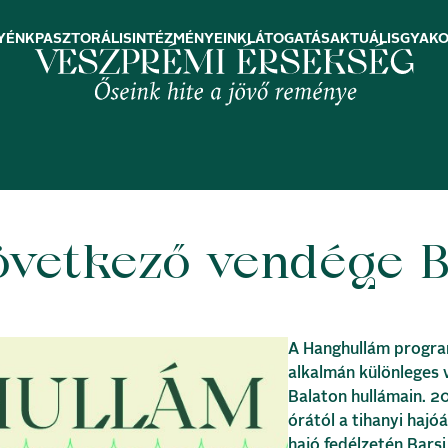
YÉNK
PASZTORÁLIS
INTÉZMÉNYEINK
LÁTOGATÁS
AKTUÁLIS
GYAKO
vetkező vendége 
A Hanghullám progr
alkalmán különleges
Balaton hullámain. 20
órától a tihanyi hajó
hajó fedélzetén Bars