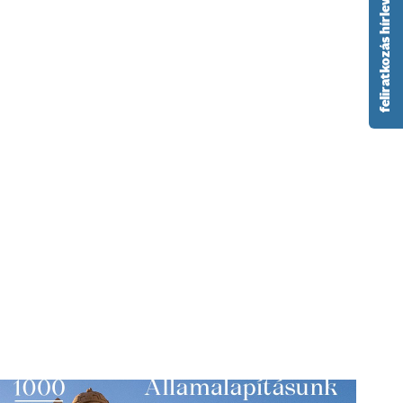
feliratkozás hírlevélre