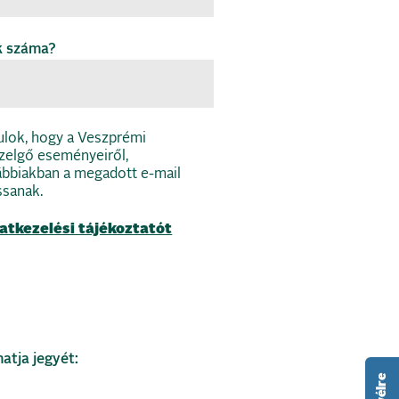
k száma?
rulok, hogy a Veszprémi
elgő eseményeiről,
ábbiakban a megadott e-mail
ssanak.
atkezelési tájékoztatót
atja jegyét: