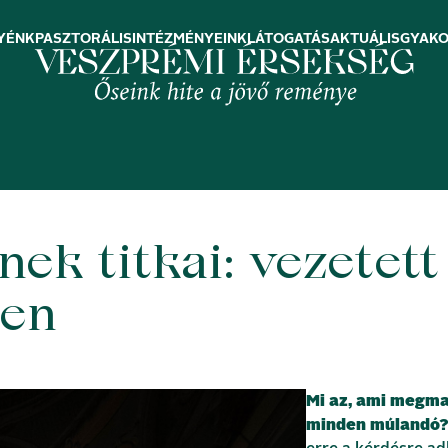
YÉNK
PASZTORÁLIS
INTÉZMÉNYEINK
LÁTOGATÁS
AKTUÁLIS
GYAKO
ek titkai: vezetett
ben
Mi az, ami megma
minden múlandó