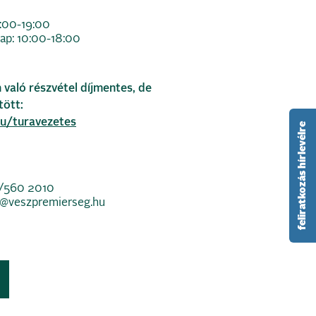
7:00-19:00
ap: 10:00-18:00
 való részvétel díjmentes, de
tött:
u/turavezetes
feliratkozás hírlevélre
0/560 2010
s@veszpremierseg.hu