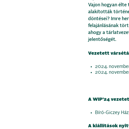
Vajon hogyan élte 
alakították történ
döntései? Imre he
felajánlásának tört
ahogy a tárlatvezet
jelentőségét.
Vezetett vársétá
2024. november 
2024. november 2
A WIP’24 vezetett
Bíró-Giczey Ház,
A kiállítások nyi