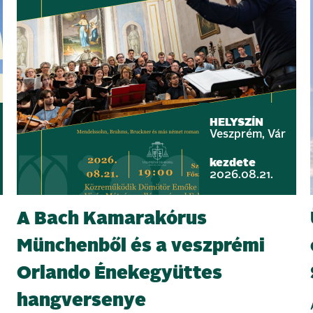
HELYSZÍN
Veszprém, Vár
kezdete
2026.08.21.
A Bach Kamarakórus
Münchenből és a veszprémi
Orlando Énekegyüttes
hangversenye