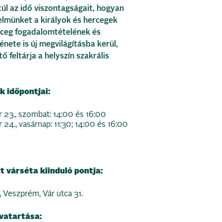
túl az idő viszontagságait, hogyan
elmünket a királyok és hercegek
rceg fogadalomtételének és
énete is új megvilágításba kerül,
ő feltárja a helyszín szakrális
k időpontjai:
23., szombat: 14:00 és 16:00
4., vasárnap: 11:30; 14:00 és 16:00
 várséta kiinduló pontja:
 Veszprém, Vár utca 31.
tvatartása: