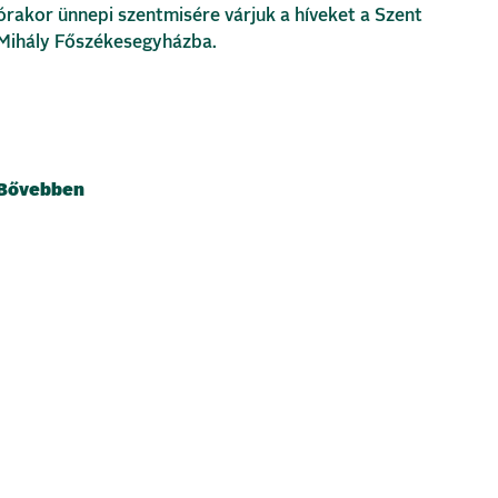
órakor ünnepi szentmisére várjuk a híveket a Szent
Mihály Főszékesegyházba.
Bővebben