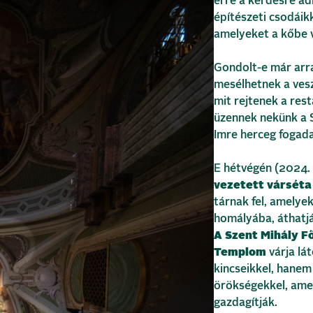
erre a kérdésre a
építészeti csodáik
amelyeket a kőbe 
Gondolt-e már arr
mesélhetnek a ves
mit rejtenek a rest
üzennek nekünk a 
Imre herceg fogad
E hétvégén (2024.
vezetett várséta
tárnak fel, amelye
homályába, áthatjá
A Szent Mihály 
Templom
várja lá
kincseikkel, hanem 
örökségekkel, ame
gazdagítják.