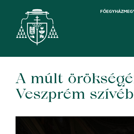
FŐEGYHÁZMEG
A múlt örökségén
Skip
to
content
Veszprém szívé