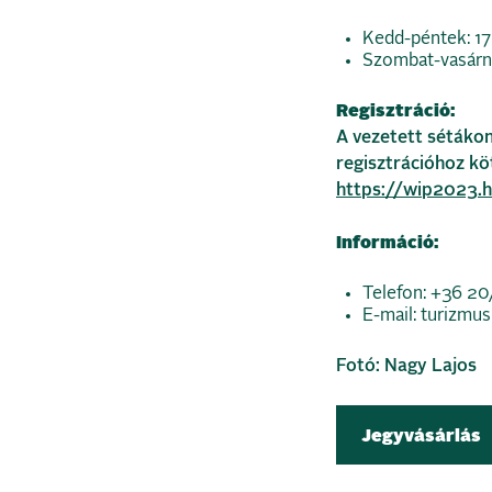
Kedd-péntek: 1
Szombat-vasárn
Regisztráció:
A vezetett sétákon
regisztrációhoz kö
https://wip2023.h
Információ:
Telefon: +36 2
E-mail:
turizmu
Fotó: Nagy Lajos
Jegyvásárlás