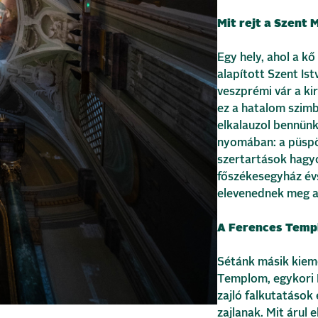
Mit rejt a Szent
Egy hely, ahol a kő 
alapított Szent Is
veszprémi vár a kir
ez a hatalom szimb
elkalauzol bennünk
nyomában: a püspö
szertartások hagy
főszékesegyház év
elevenednek meg a
A Ferences Templ
Sétánk másik kieme
Templom, egykori F
zajló falkutatások
zajlanak. Mit árul 