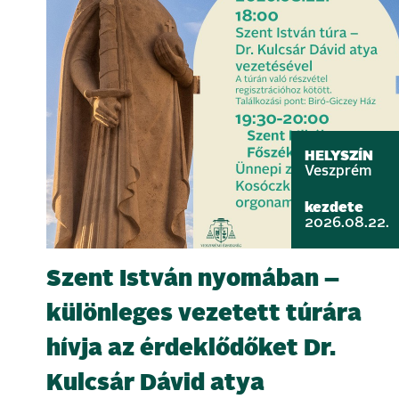
HELYSZÍN
Veszprém
kezdete
2026.08.22.
Szent István nyomában –
különleges vezetett túrára
hívja az érdeklődőket Dr.
Kulcsár Dávid atya