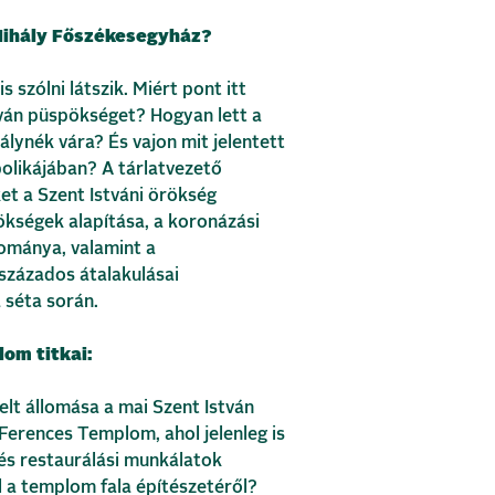
 Mihály Főszékesegyház?
is szólni látszik. Miért pont itt
tván püspökséget? Hogyan lett a
álynék vára? És vajon mit jelentett
olikájában? A tárlatvezető
et a Szent Istváni örökség
kségek alapítása, a koronázási
ománya, valamint a
százados átalakulásai
 séta során.
om titkai:
lt állomása a mai Szent István
erences Templom, ahol jelenleg is
 és restaurálási munkálatok
el a templom fala építészetéről?