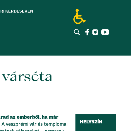
RI KÉRDÉSEK
EN
 várséta
rad az emberből, ha már
HELYSZÍN
?
A veszprémi vár és templomai