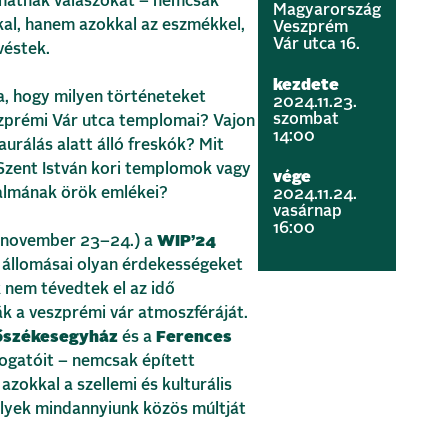
dhatnak válaszokat – nemcsak
Magyarország
kal, hanem azokkal az eszmékkel,
Veszprém
Vár utca 16.
véstek.
kezdete
a, hogy milyen történeteket
2024.11.23.
szombat
zprémi Vár utca templomai? Vajon
14:00
aurálás alatt álló freskók? Mit
Szent István kori templomok vagy
vége
almának örök emlékei?
2024.11.24.
vasárnap
16:00
 november 23–24.) a
WIP’24
állomásai olyan érdekességeket
k nem tévedtek el az idő
k a veszprémi vár atmoszféráját.
Főszékesegyház
és a
Ferences
togatóit – nemcsak épített
azokkal a szellemi és kulturális
lyek mindannyiunk közös múltját