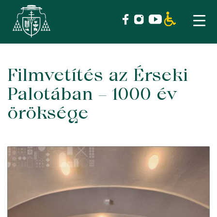
Filmvetítés az Érseki
Skip
to
Palotában – 1000 év
content
öröksége