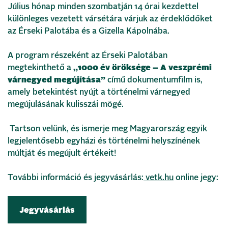
Július hónap minden szombatján 14 órai kezdettel
különleges vezetett vársétára várjuk az érdeklődőket
az Érseki Palotába és a Gizella Kápolnába.
A program részeként az Érseki Palotában
megtekinthető a
„1000 év öröksége – A veszprémi
várnegyed megújítása”
című dokumentumfilm is,
amely betekintést nyújt a történelmi várnegyed
megújulásának kulisszái mögé.
Tartson velünk, és ismerje meg Magyarország egyik
legjelentősebb egyházi és történelmi helyszínének
múltját és megújult értékeit!
További információ és jegyvásárlás:
vetk.hu
online jegy:
Jegyvásárlás