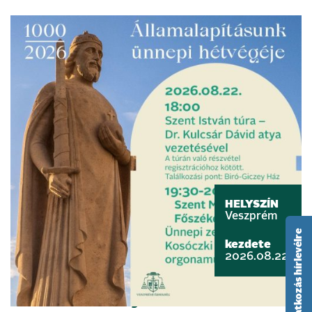
HELYSZÍN
Veszprém
feliratkozás hírlevélre
kezdete
2026.08.22.
Szent István nyomában –