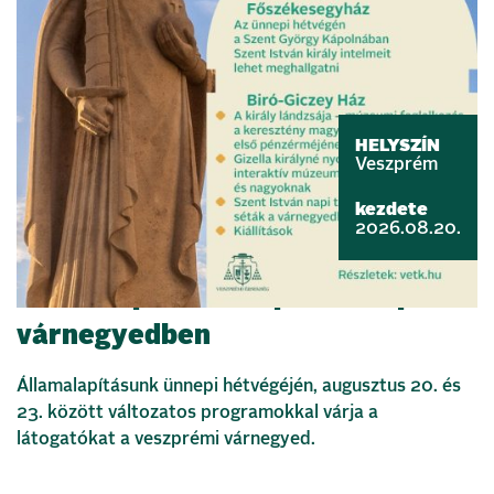
HELYSZÍN
Veszprém
kezdete
2026.08.20.
Államalapítás ünnepe a veszprémi
várnegyedben
Államalapításunk ünnepi hétvégéjén, augusztus 20. és
23. között változatos programokkal várja a
látogatókat a veszprémi várnegyed.