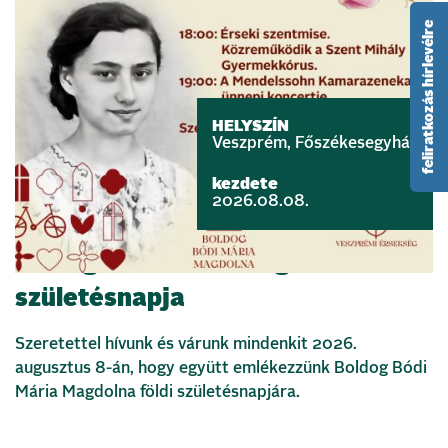
feliratkozás hírlevélre
HELYSZÍN
Veszprém, Főszékesegyház
kezdete
2026.08.08.
Boldog Bódi Mária Magdolna földi
születésnapja
Szeretettel hívunk és várunk mindenkit 2026.
augusztus 8-án, hogy együtt emlékezzünk Boldog Bódi
Mária Magdolna földi születésnapjára.