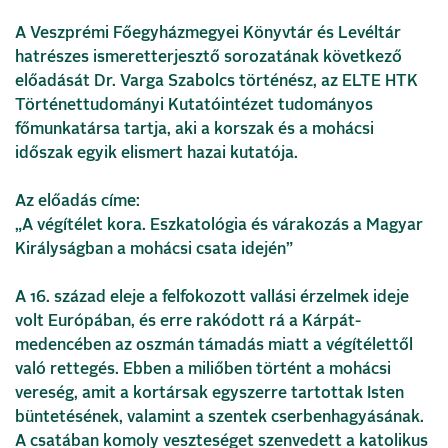
A Veszprémi Főegyházmegyei Könyvtár és Levéltár
hatrészes ismeretterjesztő sorozatának következő
előadását Dr. Varga Szabolcs történész, az ELTE HTK
Történettudományi Kutatóintézet tudományos
főmunkatársa tartja, aki a korszak és a mohácsi
időszak egyik elismert hazai kutatója.
Az előadás címe:
„A végítélet kora. Eszkatológia és várakozás a Magyar
Királyságban a mohácsi csata idején”
A 16. század eleje a felfokozott vallási érzelmek ideje
volt Európában, és erre rakódott rá a Kárpát-
medencében az oszmán támadás miatt a végítélettől
való rettegés. Ebben a miliőben történt a mohácsi
vereség, amit a kortársak egyszerre tartottak Isten
büntetésének, valamint a szentek cserbenhagyásának.
A csatában komoly veszteséget szenvedett a katolikus