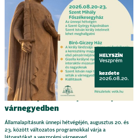
HELYSZÍN
Veszprém
kezdete
2026.08.20.
Államalapítás ünnepe a veszprémi
várnegyedben
Államalapításunk ünnepi hétvégéjén, augusztus 20. és
23. között változatos programokkal várja a
látogatókat a veszprémi várnegyed.