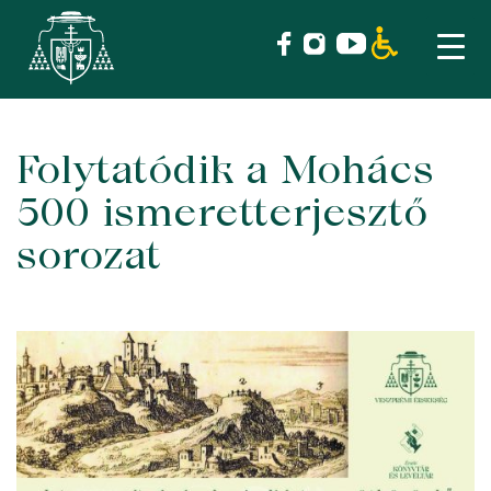
Folytatódik a Mohács
Skip
to
500 ismeretterjesztő
content
sorozat