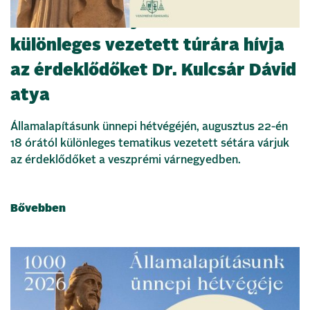
Szent István nyomában –
különleges vezetett túrára hívja
az érdeklődőket Dr. Kulcsár Dávid
atya
Államalapításunk ünnepi hétvégéjén, augusztus 22-én
18 órától különleges tematikus vezetett sétára várjuk
az érdeklődőket a veszprémi várnegyedben.
Bővebben