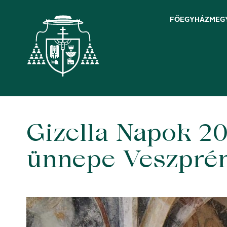
FŐEGYHÁZMEG
Gizella Napok 2
Skip
to
content
ünnepe Veszpr