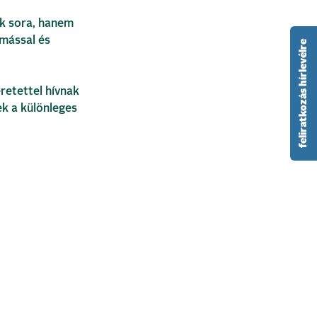
k sora, hanem
ymással és
feliratkozás hírlevélre
retettel hívnak
ek a különleges