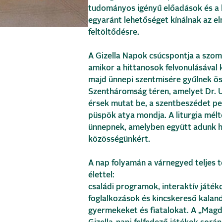
tudományos igényű előadások és a l
egyaránt lehetőséget kínálnak az el
feltöltődésre.
A Gizella Napok csúcspontja a szom
amikor a hittanosok felvonulásával 
majd ünnepi szentmisére gyűlnek ös
Szentháromság téren, amelyet Dr.
érsek mutat be, a szentbeszédet pe
püspök atya mondja. A liturgia mél
ünnepnek, amelyben együtt adunk há
közösségünkért.
A nap folyamán a várnegyed teljes t
élettel:
családi programok, interaktív játé
foglalkozások és kincskereső kalan
gyermekeket és fiatalokat. A „Magd