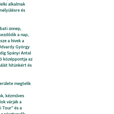
elki alkalmak
mélyülésre és
bati ünnep,
kezdődik a nap,
sze a hívek a
 Udvardy György
dig Spányi Antal
tó középpontja az
lát hitünkért és
erülete megtelik
kok, kézműves
dok várják a
i Tour” és a