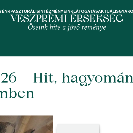
YÉNK
PASZTORÁLIS
INTÉZMÉNYEINK
LÁTOGATÁS
AKTUÁLIS
GYAKO
026 – Hit, hagyomá
émben