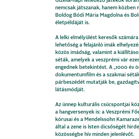
Gizella-napi felfedező játékok sorá
nemcsak játszanak, hanem közben 
Boldog Bódi Mária Magdolna és Bol
életpéldáját is.
A lelki elmélyülést keresők számára
lehetőség a felajánló imák elhelyezés
közös imádság, valamint a kiállításo
séták, amelyek a veszprémi vár ez
engednek betekintést. A „1000 év 
dokumentumfilm és a szakmai séták 
párbeszédét mutatják be, gazdagítv
látásmódját.
Az ünnep kulturális csúcspontjai kö
a hangversenyek is: a Veszprémi F
kórusai és a Mendelssohn Kamaraze
által a zene is Isten dicsőségét hirde
közösségbe hív minden jelenlévőt.