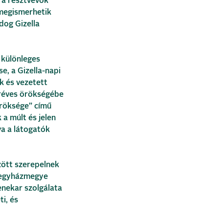
n a résztvevők
megismerhetik
dog Gizella
 különleges
e, a Gizella-napi
k és vezetett
eréves örökségébe
öröksége” című
a múlt és jelen
a a látogatók
zött szerepelnek
őegyházmegye
nekar szolgálata
ti, és