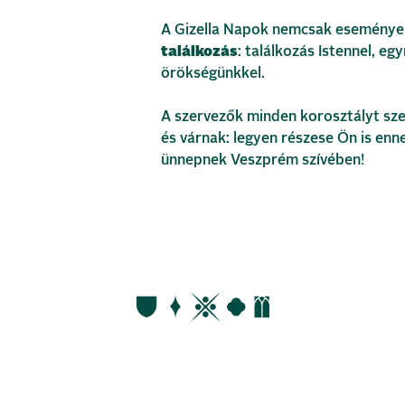
A Gizella Napok nemcsak eseménye
találkozás
: találkozás Istennel, eg
örökségünkkel.
A szervezők minden korosztályt sze
és várnak: legyen részese Ön is enn
ünnepnek Veszprém szívében!