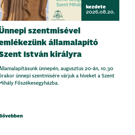
kezdete
2026.08.20.
Ünnepi szentmisével
emlékezünk államalapító
Szent István királyra
Államalapításunk ünnepén, augusztus 20-án, 10.30
órakor ünnepi szentmisére várjuk a híveket a Szent
Mihály Főszékesegyházba.
Bővebben