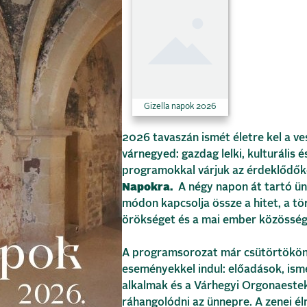
Gizella napok 2026
2026 tavaszán ismét életre kel a v
várnegyed: gazdag lelki, kulturális 
programokkal várjuk az érdeklődők
Napokra.
A négy napon át tartó ü
módon kapcsolja össze a hitet, a tö
örökséget és a mai ember közösség
A programsorozat már csütörtökön
eseményekkel indul: előadások, ism
alkalmak és a Várhegyi Orgonaestek
ráhangolódni az ünnepre. A zenei él