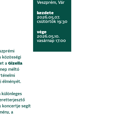
Veszprém, Vár
kezdete
2026.05.07.
csütörtök 19:30
vége
2026.05.10.
vasárnap 17:00
eszprémi
és közösségi
et a
Gizella
nnep méltó
rténelmi
i élményét.
 különleges
eretterjesztő
 koncertje segít
mény, a