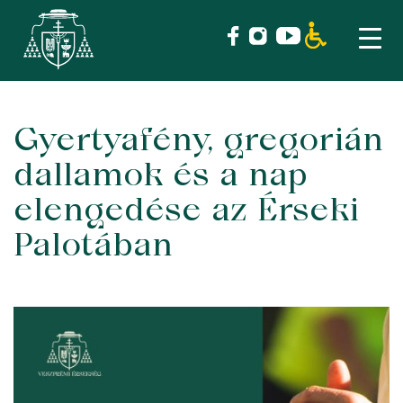
Gyertyafény, gregorián
Skip
to
dallamok és a nap
content
elengedése az Érseki
Palotában