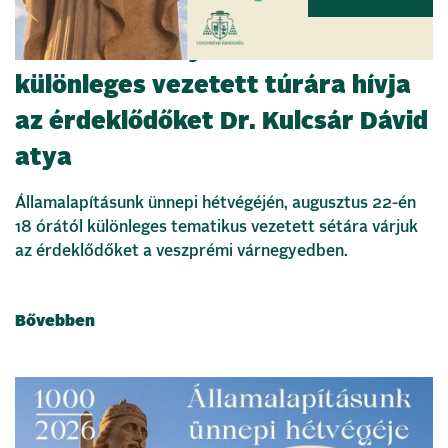
Szent István nyomában –
különleges vezetett túrára hívja
az érdeklődőket Dr. Kulcsár Dávid
atya
Államalapításunk ünnepi hétvégéjén, augusztus 22-én
18 órától különleges tematikus vezetett sétára várjuk
az érdeklődőket a veszprémi várnegyedben.
Bővebben