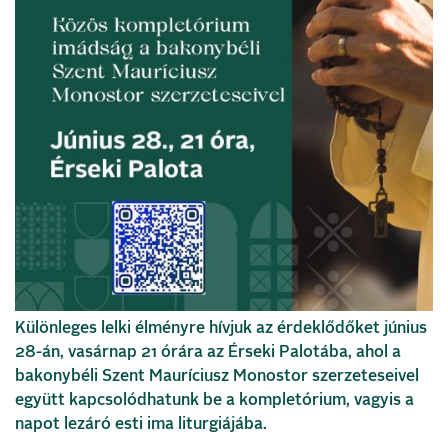
Különleges lelki élményre hívjuk az érdeklődőket június
28-án, vasárnap 21 órára az Érseki Palotába, ahol a
bakonybéli Szent Mauríciusz Monostor szerzeteseivel
együtt kapcsolódhatunk be a kompletórium, vagyis a
napot lezáró esti ima liturgiájába.