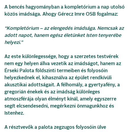
A bencés hagyományban a kompletórium a nap utolsó
közös imádsága. Ahogy Gérecz Imre OSB fogalmaz:
“Kompletórium – az elengedés imádsága. Nemcsak az
adott napot, hanem egész életünket Isten tenyerébe
helyezi.”
Az este különlegessége, hogy a szerzetes testvérek
nem egy helyen állva vezetik az imádságot, hanem az
Érseki Palota földszinti termeiben és folyosóin
helyezkednek el, kihasználva az épület rendkívüli
akusztikai adottságait. A félhomály, a gyertyafény, a
gregorián énekek és az imádság különleges
atmoszférája olyan élményt kínál, amely egyszerre
segít elcsendesedni, megérkezni önmagunkhoz és
Istenhez.
A résztvevők a palota zegzugos folyosóin ülve