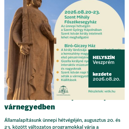
HELYSZÍN
Veszprém
kezdete
2026.08.20.
Államalapítás ünnepe a veszprémi
várnegyedben
Államalapításunk ünnepi hétvégéjén, augusztus 20. és
23. között változatos programokkal várja a