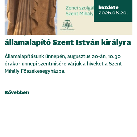
kezdete
2026.08.20.
Ünnepi szentmisével emlékezünk
államalapító Szent István királyra
Államalapításunk ünnepén, augusztus 20-án, 10.30
órakor ünnepi szentmisére várjuk a híveket a Szent
Mihály Főszékesegyházba.
Bővebben