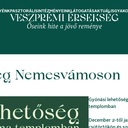
YÉNK
PASZTORÁLIS
INTÉZMÉNYEINK
LÁTOGATÁS
AKTUÁLIS
GYAKO
ség Nemesvámoson
Gyónási lehetősé
templomban
December 2-től ja
csütörtökön és sz