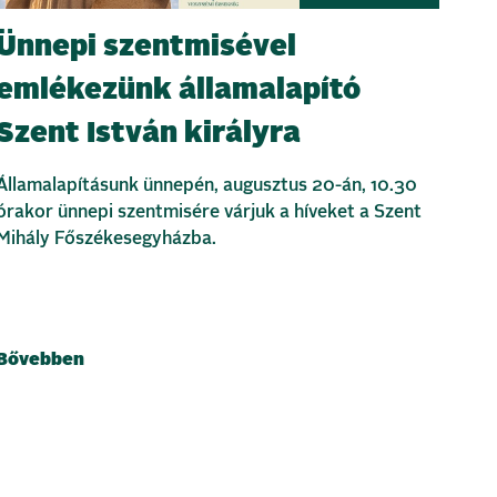
Ünnepi szentmisével
emlékezünk államalapító
Szent István királyra
Államalapításunk ünnepén, augusztus 20-án, 10.30
órakor ünnepi szentmisére várjuk a híveket a Szent
Mihály Főszékesegyházba.
Bővebben