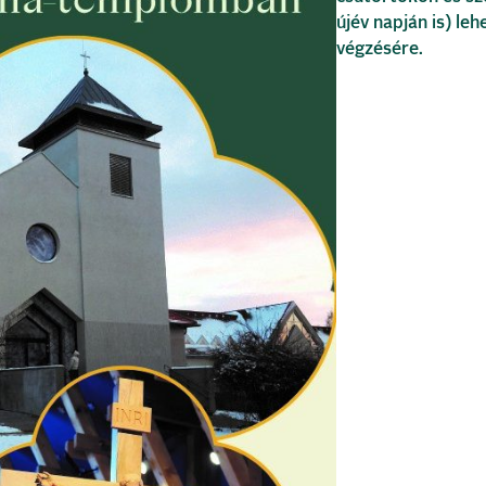
újév napján is) le
végzésére.