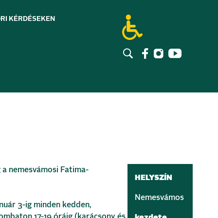
RI KÉRDÉSEK
EN
g a nemesvámosi Fatima-
HELYSZÍN
Nemesvámos
nuár 3-ig minden kedden,
ombaton 17-19 óráig (karácsony és
kezdete