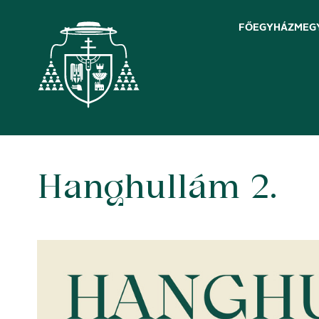
FŐEGYHÁZMEG
Hanghullám 2.
Skip
to
content