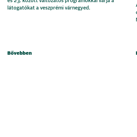
és 23. között változatos programokkal várja a
látogatókat a veszprémi várnegyed.
Bővebben