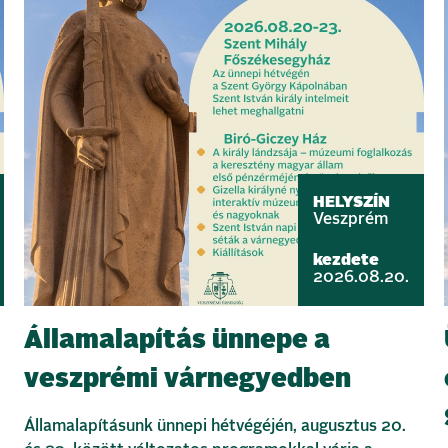
HELYSZÍN
Veszprém
kezdete
2026.08.20.
Államalapítás ünnepe a
veszprémi várnegyedben
Államalapításunk ünnepi hétvégéjén, augusztus 20.