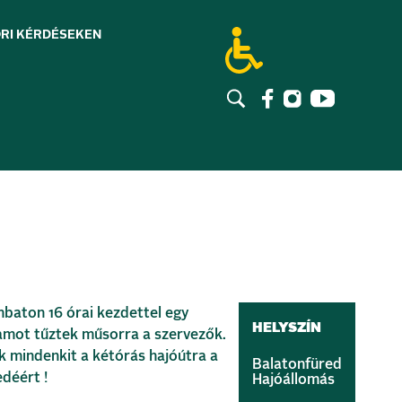
RI KÉRDÉSEK
EN
baton 16 órai kezdettel egy
HELYSZÍN
mot tűztek műsorra a szervezők.
k mindenkit a kétórás hajóútra a
Balatonfüred
déért !
Hajóállomás