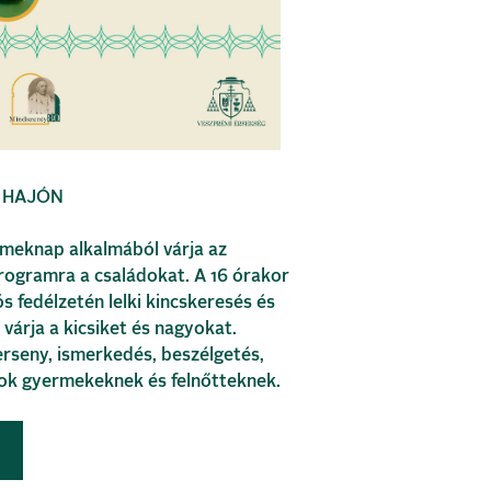
 HAJÓN
rmeknap alkalmából várja az
rogramra a családokat. A 16 órakor
s fedélzetén lelki kincskeresés és
várja a kicsiket és nagyokat.
verseny, ismerkedés, beszélgetés,
tok gyermekeknek és felnőtteknek.