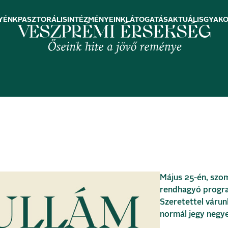
YÉNK
PASZTORÁLIS
INTÉZMÉNYEINK
LÁTOGATÁS
AKTUÁLIS
GYAKO
Május 25-én, szom
rendhagyó progra
Szeretettel várun
normál jegy negye