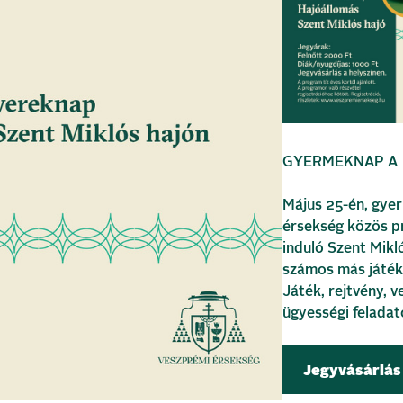
GYERMEKNAP A
Május 25-én, gye
érsekség közös p
induló Szent Mikló
számos más játék 
Játék, rejtvény, 
ügyességi felada
Jegyvásárlás