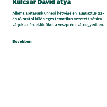
Kulcsár Dávid atya
Államalapításunk ünnepi hétvégéjén, augusztus 22-
én 18 órától különleges tematikus vezetett sétára
várjuk az érdeklődőket a veszprémi várnegyedben.
Bővebben