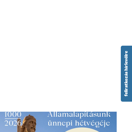
feliratkozás hírlevélre