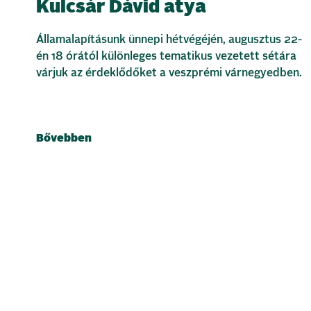
Kulcsár Dávid atya
Államalapításunk ünnepi hétvégéjén, augusztus 22-
én 18 órától különleges tematikus vezetett sétára
várjuk az érdeklődőket a veszprémi várnegyedben.
Bővebben