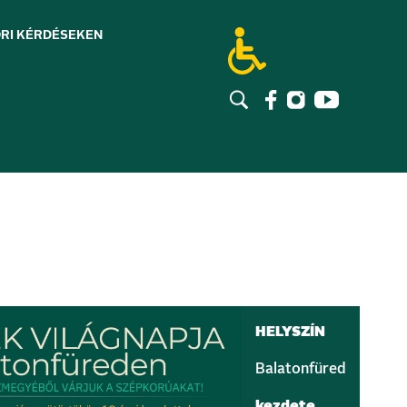
RI KÉRDÉSEK
EN
HELYSZÍN
Balatonfüred
kezdete