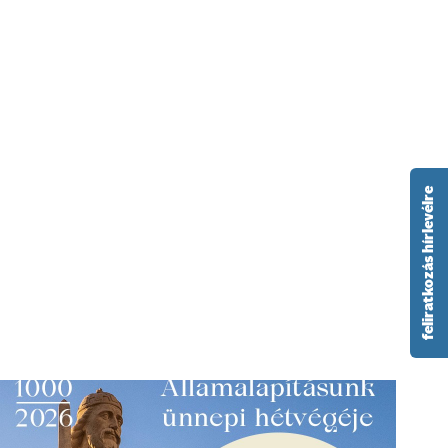
feliratkozás hírlevélre