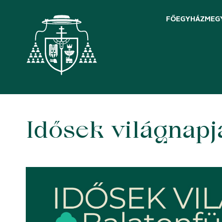
FŐEGYHÁZMEG
Idősek világnapj
Skip
to
content