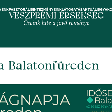
YÉNK
PASZTORÁLIS
INTÉZMÉNYEINK
LÁTOGATÁS
AKTUÁLIS
GYAKO
a Balatonfüreden