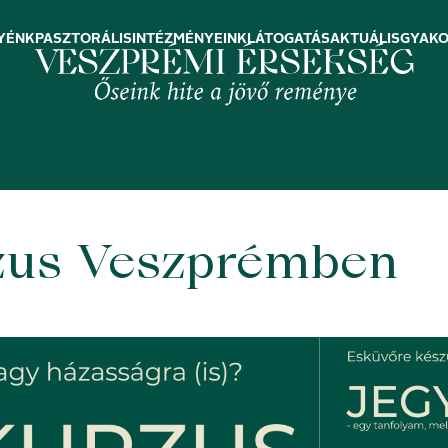
YÉNK
PASZTORÁLIS
INTÉZMÉNYEINK
LÁTOGATÁS
AKTUÁLIS
GYAKO
rzus Veszprémben