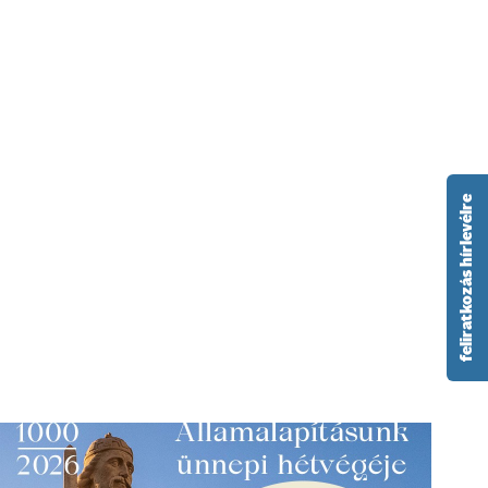
feliratkozás hírlevélre