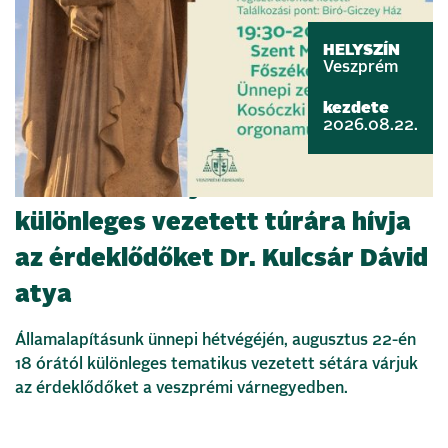
HELYSZÍN
Veszprém
kezdete
2026.08.22.
Szent István nyomában –
különleges vezetett túrára hívja
az érdeklődőket Dr. Kulcsár Dávid
atya
Államalapításunk ünnepi hétvégéjén, augusztus 22-én
18 órától különleges tematikus vezetett sétára várjuk
az érdeklődőket a veszprémi várnegyedben.