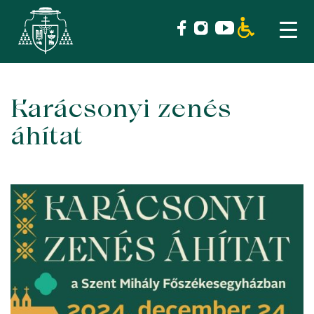
Karácsonyi zenés
Skip
to
áhítat
content