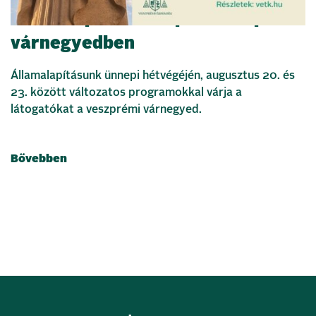
Államalapítás ünnepe a veszprémi
várnegyedben
Államalapításunk ünnepi hétvégéjén, augusztus 20. és
23. között változatos programokkal várja a
látogatókat a veszprémi várnegyed.
Bővebben