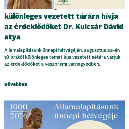
Szent István nyomában –
különleges vezetett túrára hívja
az érdeklődőket Dr. Kulcsár Dávid
atya
Államalapításunk ünnepi hétvégéjén, augusztus 22-én
18 órától különleges tematikus vezetett sétára várjuk
az érdeklődőket a veszprémi várnegyedben.
Bővebben