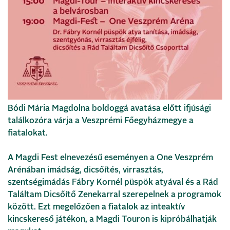
Bódi Mária Magdolna boldoggá avatása előtt ifjúsági
találkozóra várja a Veszprémi Főegyházmegye a
fiatalokat.
A Magdi Fest elnevezésű eseményen a One Veszprém
Arénában imádság, dicsőítés, virrasztás,
szentségimádás Fábry Kornél püspök atyával és a Rád
Találtam Dicsőítő Zenekarral szerepelnek a programok
között. Ezt megelőzően a fiatalok az inteaktív
kincskereső játékon, a Magdi Touron is kipróbálhatják