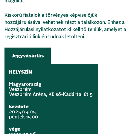
magukat.
Kiskorú fiatalok a törvényes képviselőjük
hozzájárulásával vehetnek részt a találkozón. Ehhez a
Hozzájárulási nyilatkozatot ki kell tölteniük, amelyet a
regisztráció linkjén tudnak letölteni.
Jegyvásárlás
HELYSZÍN
Magyarország
Veszprém
Veszprém Aréna, Külső-Kádártai út 5.
kezdete
2025.09.05.
péntek 15:00
vége