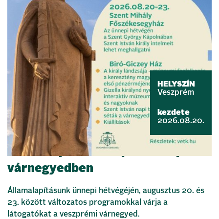
HELYSZÍN
Veszprém
kezdete
2026.08.20.
Államalapítás ünnepe a veszprémi
várnegyedben
Államalapításunk ünnepi hétvégéjén, augusztus 20. és
23. között változatos programokkal várja a
látogatókat a veszprémi várnegyed.