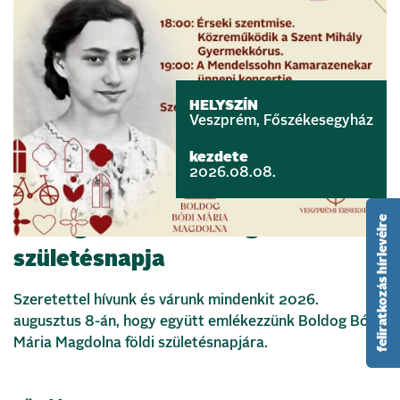
HELYSZÍN
Veszprém, Főszékesegyház
kezdete
2026.08.08.
feliratkozás hírlevélre
Boldog Bódi Mária Magdolna földi
születésnapja
Szeretettel hívunk és várunk mindenkit 2026.
augusztus 8-án, hogy együtt emlékezzünk Boldog Bódi
Mária Magdolna földi születésnapjára.