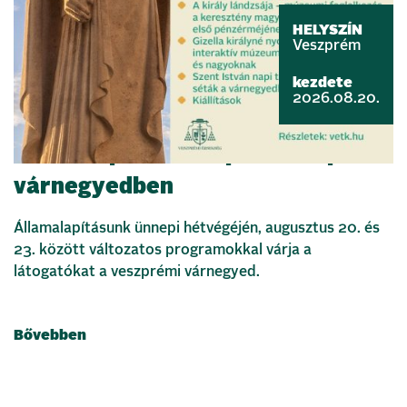
HELYSZÍN
Veszprém
kezdete
2026.08.20.
Államalapítás ünnepe a veszprémi
várnegyedben
Államalapításunk ünnepi hétvégéjén, augusztus 20. és
23. között változatos programokkal várja a
látogatókat a veszprémi várnegyed.
Bővebben