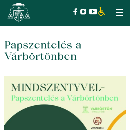
Papszentelés a
Skip
to
Várbörtönben
content