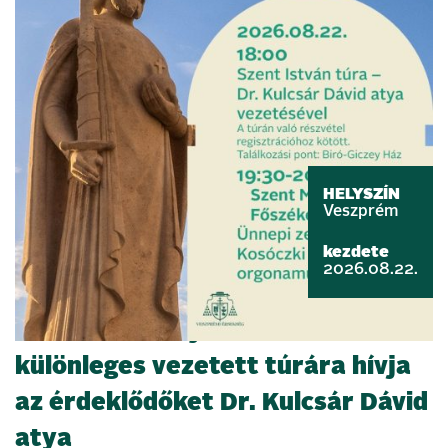
HELYSZÍN
Veszprém
kezdete
2026.08.22.
Szent István nyomában –
különleges vezetett túrára hívja
az érdeklődőket Dr. Kulcsár Dávid
atya