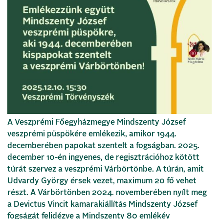
A Veszprémi Főegyházmegye Mindszenty József
veszprémi püspökére emlékezik, amikor 1944.
decemberében papokat szentelt a fogságban. 2025.
december 10-én ingyenes, de regisztrációhoz kötött
túrát szervez a veszprémi Várbörtönbe. A túrán, amit
Udvardy György érsek vezet, maximum 20 fő vehet
részt. A Várbörtönben 2024. novemberében nyílt meg
a Devictus Vincit kamarakiállítás Mindszenty József
fogságát felidézve a Mindszenty 80 emlékév