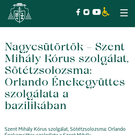
Nagycsütörtök – Szent
Skip
to
Mihály Kórus szolgálat,
content
Sötétzsolozsma:
Orlando Énekegyüttes
szolgálata a
bazilikában
Szent Mihály Kórus szolgálat, Sötétzsolozsma: Orlando