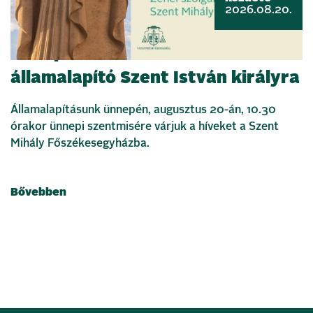
2026.08.20.
Ünnepi szentmisével emlékezünk
államalapító Szent István királyra
Államalapításunk ünnepén, augusztus 20-án, 10.30
órakor ünnepi szentmisére várjuk a híveket a Szent
Mihály Főszékesegyházba.
Bővebben