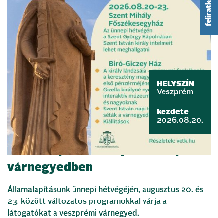
HELYSZÍN
Veszprém
kezdete
2026.08.20.
Államalapítás ünnepe a veszprémi
várnegyedben
Államalapításunk ünnepi hétvégéjén, augusztus 20. és
23. között változatos programokkal várja a
látogatókat a veszprémi várnegyed.