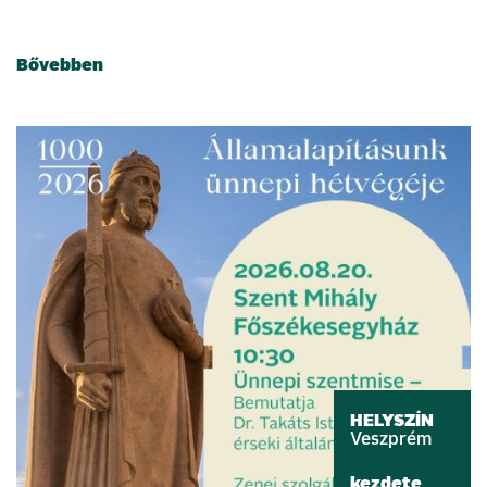
Bővebben
HELYSZÍN
Veszprém
kezdete