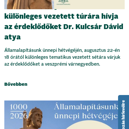
Szent István nyomában –
különleges vezetett túrára hívja
az érdeklődőket Dr. Kulcsár Dávid
atya
Államalapításunk ünnepi hétvégéjén, augusztus 22-én
18 órától különleges tematikus vezetett sétára várjuk
az érdeklődőket a veszprémi várnegyedben.
Bővebben
feliratkozás hírlevélre