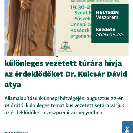
HELYSZÍN
Veszprém
kezdete
2026.08.22.
Szent István nyomában –
különleges vezetett túrára hívja
az érdeklődőket Dr. Kulcsár Dávid
atya
Államalapításunk ünnepi hétvégéjén, augusztus 22-én
18 órától különleges tematikus vezetett sétára várjuk
az érdeklődőket a veszprémi várnegyedben.