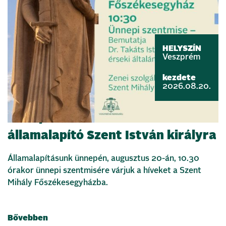
HELYSZÍN
Veszprém
kezdete
2026.08.20.
Ünnepi szentmisével emlékezünk
államalapító Szent István királyra
Államalapításunk ünnepén, augusztus 20-án, 10.30
órakor ünnepi szentmisére várjuk a híveket a Szent
Mihály Főszékesegyházba.
Bővebben