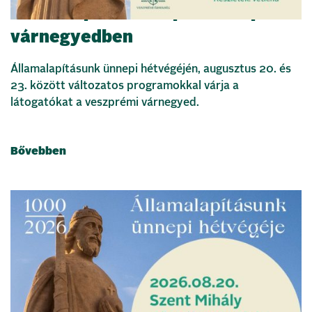
Államalapítás ünnepe a veszprémi
várnegyedben
Államalapításunk ünnepi hétvégéjén, augusztus 20. és
23. között változatos programokkal várja a
látogatókat a veszprémi várnegyed.
Bővebben