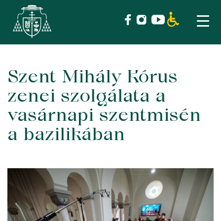
Szent Mihály Kórus
Skip
to
zenei szolgálata a
content
vasárnapi szentmisén
a bazilikában