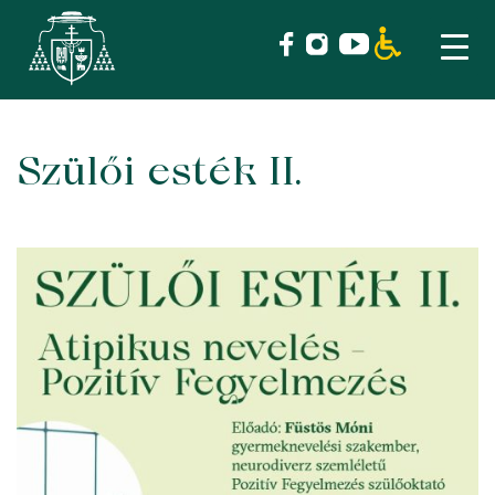
Szülői esték II.
Skip
to
content