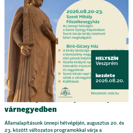
HELYSZÍN
Veszprém
kezdete
2026.08.20.
Államalapítás ünnepe a veszprémi
várnegyedben
Államalapításunk ünnepi hétvégéjén, augusztus 20. és
23. között változatos programokkal várja a