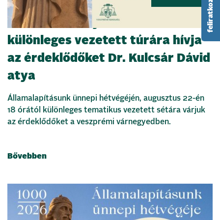
Szent István nyomában –
különleges vezetett túrára hívja
az érdeklődőket Dr. Kulcsár Dávid
atya
Államalapításunk ünnepi hétvégéjén, augusztus 22-én
18 órától különleges tematikus vezetett sétára várjuk
az érdeklődőket a veszprémi várnegyedben.
Bővebben