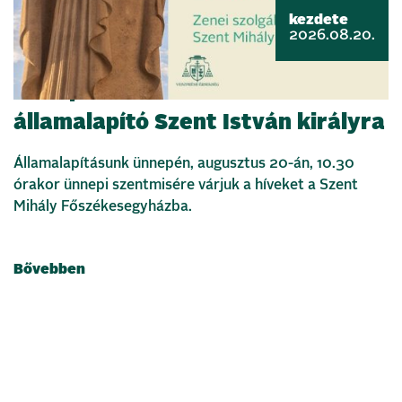
kezdete
2026.08.20.
Ünnepi szentmisével emlékezünk
államalapító Szent István királyra
Államalapításunk ünnepén, augusztus 20-án, 10.30
órakor ünnepi szentmisére várjuk a híveket a Szent
Mihály Főszékesegyházba.
Bővebben