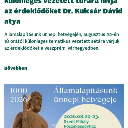
különleges vezetett túrára hívja
az érdeklődőket Dr. Kulcsár Dávid
atya
Államalapításunk ünnepi hétvégéjén, augusztus 22-én
18 órától különleges tematikus vezetett sétára várjuk
az érdeklődőket a veszprémi várnegyedben.
Bővebben