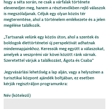
hogy a séta során, ne csak a várfalak története
elevenedjen meg, hanem a résztvevőkben rejlő válaszok
is megszólaljanak. Céljuk egy olyan közös tér
megteremtése, ahol a történelem emlékezete és a jelen
megélése találkozik.
„Tartsanak velünk egy közös úton, ahol a szentek és
boldogok élettörténetei új perspektívát adhatnak
mindennapjainkhoz. Keressük meg együtt a válaszokat,
amelyek a veszprémi vár kövei között ránk várnak.
Szeretettel várjuk a találkozást, Ágota és Csaba”
Jegyvásárlási lehetőség a lap alján, vagy a helyszínen a
turisztikai központ ajándék boltjában, ez esetben
kérjük regisztráljon programunkra:
Név (kötelező)