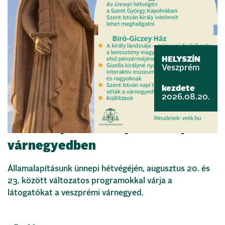
HELYSZÍN
Veszprém
kezdete
2026.08.20.
Államalapítás ünnepe a veszprémi
várnegyedben
Államalapításunk ünnepi hétvégéjén, augusztus 20. és
23. között változatos programokkal várja a
látogatókat a veszprémi várnegyed.