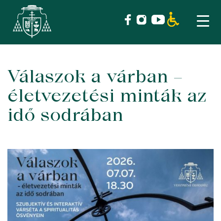
Válaszok a várban –
Skip
to
életvezetési minták az
content
idő sodrában