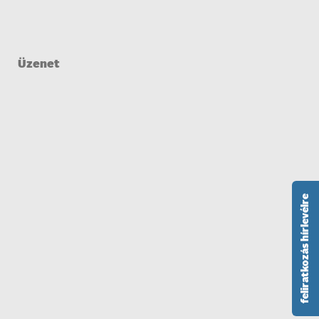
feliratkozás hírlevélre