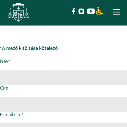
Skip
to
*A mező kitöltése kötelező
content
Név*
Cím
E-mail cím*