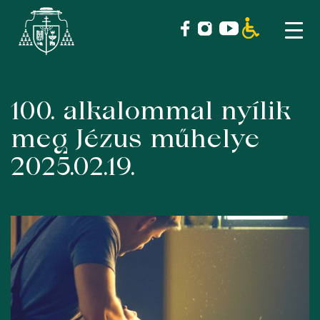
100. alkalommal nyílik
Skip
to
meg Jézus műhelye
content
2025.02.19.