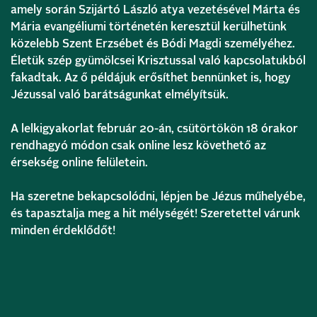
amely során Szijártó László atya vezetésével Márta és
Mária evangéliumi történetén keresztül kerülhetünk
közelebb Szent Erzsébet és Bódi Magdi személyéhez.
Életük szép gyümölcsei Krisztussal való kapcsolatukból
fakadtak. Az ő példájuk erősíthet bennünket is, hogy
Jézussal való barátságunkat elmélyítsük.
A lelkigyakorlat február 20-án, csütörtökön 18 órakor
rendhagyó módon csak online lesz követhető az
érsekség online felületein.
Ha szeretne bekapcsolódni, lépjen be Jézus műhelyébe,
és tapasztalja meg a hit mélységét! Szeretettel várunk
minden érdeklődőt!