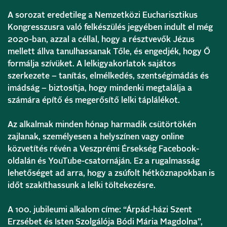
A sorozat eredetileg a Nemzetközi Eucharisztikus
Kongresszusra való felkészülés jegyében indult el még
2020-ban, azzal a céllal, hogy a résztvevők Jézus
mellett állva tanulhassanak Tőle, és engedjék, hogy Ő
formálja szívüket. A lelkigyakorlatok sajátos
szerkezete – tanítás, elmélkedés, szentségimádás és
imádság – biztosítja, hogy mindenki megtalálja a
számára építő és megerősítő lelki táplálékot.
Az alkalmak minden hónap harmadik csütörtökén
zajlanak, személyesen a helyszínen vagy online
közvetítés révén a Veszprémi Érsekség Facebook-
oldalán és YouTube-csatornáján. Ez a rugalmasság
lehetőséget ad arra, hogy a zsúfolt hétköznapokban is
időt szakíthassunk a lelki töltekezésre.
A 100. jubileumi alkalom címe: “Árpád-házi Szent
Erzsébet és Isten Szolgálója Bódi Mária Magdolna”,