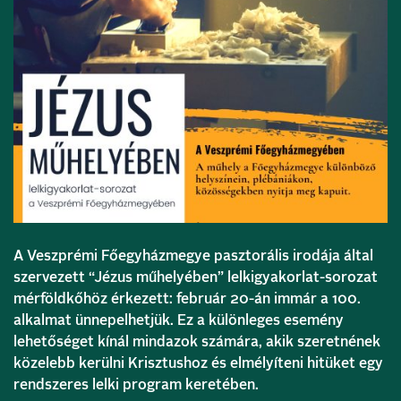
A Veszprémi Főegyházmegye pasztorális irodája által
szervezett “Jézus műhelyében” lelkigyakorlat-sorozat
mérföldkőhöz érkezett: február 20-án immár a 100.
alkalmat ünnepelhetjük. Ez a különleges esemény
lehetőséget kínál mindazok számára, akik szeretnének
közelebb kerülni Krisztushoz és elmélyíteni hitüket egy
rendszeres lelki program keretében.