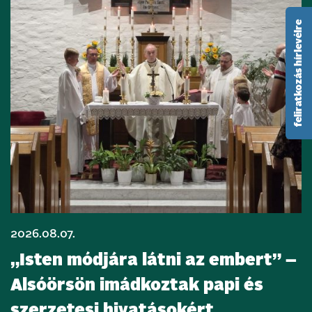
feliratkozás hírlevélre
2026.08.07.
„Isten módjára látni az embert” –
Alsóörsön imádkoztak papi és
szerzetesi hivatásokért