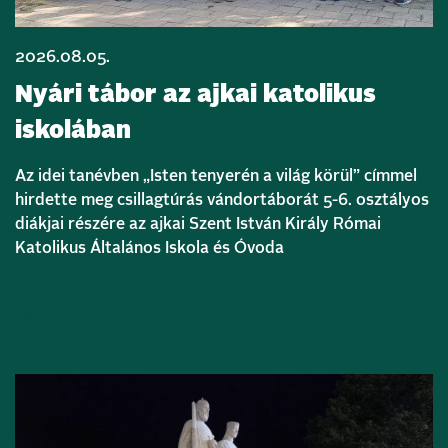
2026.08.05.
Nyári tábor az ajkai katolikus
iskolában
Az idei tanévben „Isten tenyerén a világ körül” címmel
hirdette meg csillagtúrás vándortáborát 5-6. osztályos
diákjai részére az ajkai Szent István Király Római
Katolikus Általános Iskola és Óvoda
Bővebben