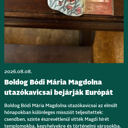
2026.08.08.
Boldog Bódi Mária Magdolna
utazókavicsai bejárják Európát
Boldog Bódi Mária Magdolna utazókavicsai az elmúlt
hónapokban különleges missziót teljesítettek:
csendben, szinte észrevétlenül vitték Magdi hírét
templomokba, kegyhelyekre és történelmi városokba.