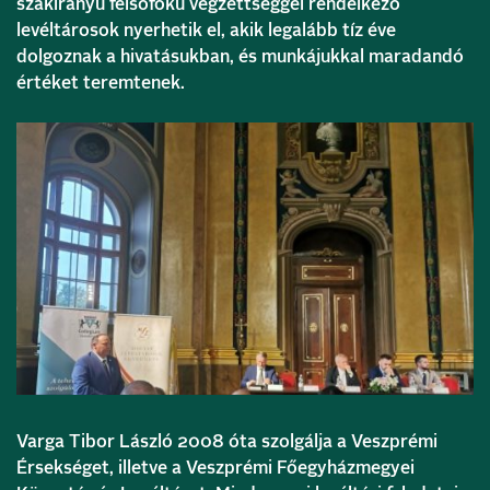
szakirányú felsőfokú végzettséggel rendelkező
levéltárosok nyerhetik el, akik legalább tíz éve
dolgoznak a hivatásukban, és munkájukkal maradandó
értéket teremtenek.
Varga Tibor László 2008 óta szolgálja a Veszprémi
Érsekséget, illetve a Veszprémi Főegyházmegyei