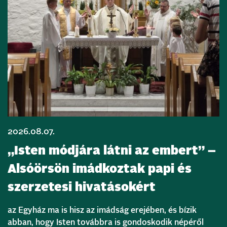
2026.08.07.
„Isten módjára látni az embert” –
Alsóörsön imádkoztak papi és
szerzetesi hivatásokért
az Egyház ma is hisz az imádság erejében, és bízik
abban, hogy Isten továbbra is gondoskodik népéről