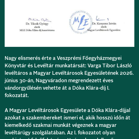
Nagy elismerés érte a Veszprémi Főegyházmegyei
Könyvtár és Levéltár munkatársát: Varga Tibor László
levéltáros a Magyar Levéltárosok Egyesületének 2026.
június 30-án, Nagyváradon megrendezett éves
vándorgyűlésén vehette át a Dóka Klára-díj I.
fokozatát.
A Magyar Levéltárosok Egyesülete a Dóka Klára-díjjal
azokat a szakembereket ismeri el, akik hosszú időn át
kiemelkedő szakmai munkát végeznek a magyar
levéltárügy szolgálatában. Az I. fokozatot olyan