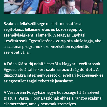
Szakmai felkészültsége mellett munkatársai
segítőkész, lelkiismeretes és közösségépítő
személyiségként is ismerik. A Magyar Egyházi
Levéltárosok Egyesületének 2009 óta aktív tagja, ahol
a szakmai programok szervezésében is jelentős
szerepet vállal.
A Dóka Klára-díj odaítéléséről a Magyar Levéltárosok
Egyesülete által felkért szakmai bizottság döntött. A
díjazottakra intézményvezetők, levéltári közösségek és
az egyesület tagjai tehettek javaslatot.
A Veszprémi Főegyházmegye közössége hálás szívvel
gratulál Varga Tibor Lászlónak ehhez a rangos szakmai
elismeréshez, amely nemcsak személyes