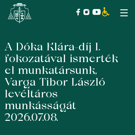
A Dóka Klára-díj I.
Skip
to
fokozatával ismerték
content
el munkatársunk,
Varga Tibor László
levéltáros
munkásságát
2026.07.08.