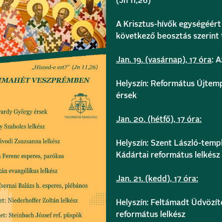
(Jn 11,26)
A Krisztus-hívők egységéért
következő beosztás szerint
Jan. 19. (vasárnap), 17 óra
: 
Helyszín: Református Újtemp
érsek
Jan. 20. (hétfő), 17 óra:
Helyszín: Szent László-temp
Kádártai református lelkész
Jan. 21. (kedd), 17 óra:
Helyszín: Feltámadt Üdvözít
református lelkész