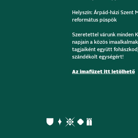
Helyszín: Árpád-házi Szent 
református püspök
Szeretettel várunk minden K
napjain a közös imaalkalmak
tagjaiként együtt fohászkodj
szándékolt egységért!
Az imafüzet itt letölhető