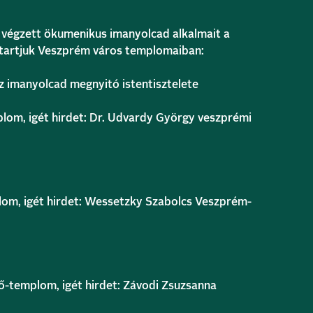
 végzett ökumenikus imanyolcad alkalmait a
 tartjuk Veszprém város templomaiban:
Az imanyolcad megnyitó istentisztelete
lom, igét hirdet: Dr. Udvardy György veszprémi
lom, igét hirdet: Wessetzky Szabolcs Veszprém-
ő-templom, igét hirdet: Závodi Zsuzsanna