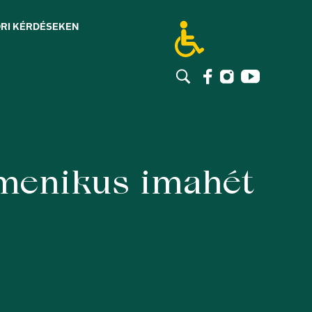
RI KÉRDÉSEK
EN
menikus imahét