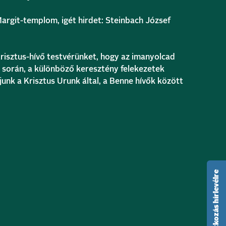
Margit-templom, igét hirdet: Steinbach József
risztus-hívő testvérünket, hogy az imanyolcad
 során, a különböző keresztény felekezetek
unk a Krisztus Urunk által, a Benne hívők között
feliratkozás hírlevélre