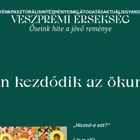
YÉNK
PASZTORÁLIS
INTÉZMÉNYEINK
LÁTOGATÁS
AKTUÁLIS
GYAKO
n kezdődik az öku
„Hiszed-e ezt?”