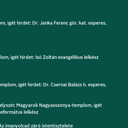
m, igét hirdet: Dr. Janka Ferenc gör. kat. esperes,
om, igét hirdet: Isó Zoltán evangélikus lelkész
plom, igét hirdet: Dr. Csernai Balázs h. esperes,
elyszín: Magyarok Nagyasszonya-templom, igét
református lelkész
Az imanyolcad záró istentisztelete