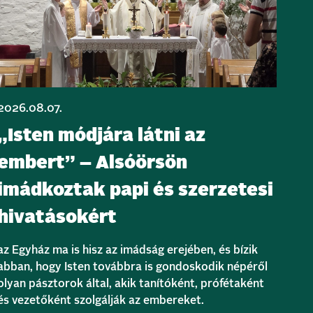
2026.08.07.
„Isten módjára látni az
embert” – Alsóörsön
imádkoztak papi és szerzetesi
hivatásokért
az Egyház ma is hisz az imádság erejében, és bízik
abban, hogy Isten továbbra is gondoskodik népéről
olyan pásztorok által, akik tanítóként, prófétaként
és vezetőként szolgálják az embereket.