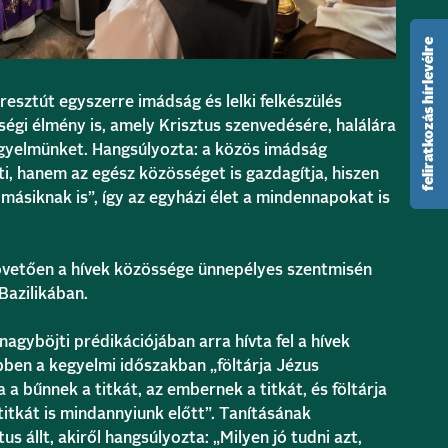
feliratkozás hírlevélre
resztút egyszerre imádság és lelki felkészülés
égi élmény is, amely Krisztus szenvedésére, halálára
figyelmünket. Hangsúlyozta: a közös imádság
i, hanem az egész közösséget is gazdagítja, hiszen
 másiknak is”, így az egyházi élet a mindennapokat is
övetően a hívek közössége ünnepélyes szentmisén
Bazilikában.
gyböjti prédikációjában arra hívta fel a hívek
bben a kegyelmi időszakban „föltárja Jézus
a a bűnnek a titkát, az embernek a titkát, és föltárja
titkát is mindannyiunk előtt”. Tanításának
s állt, akiről hangsúlyozta: „Milyen jó tudni azt,