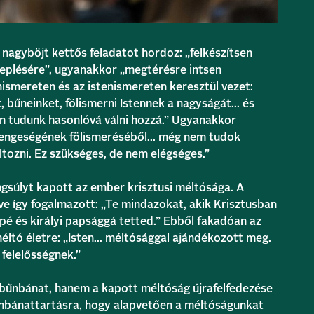
 nagyböjt kettős feladatot hordoz: „felkészítsen
eplésére”, ugyanakkor „megtérésre intsen
nismereten és az istenismereten keresztül vezet:
, bűneinket, fölismerni Istennek a nagyságát… és
yan tudunk hasonlóvá válni hozzá.” Ugyanakkor
engeségének fölismeréséből… még nem tudok
ozni. Ez szükséges, de nem elégséges.”
gsúlyt kapott az ember krisztusi méltósága. A
e így fogalmazott: „Te mindazokat, akik Krisztusban
ppé és királyi papsággá tetted.” Ebből fakadóan az
ltó életre: „Isten… méltósággal ajándékozott meg.
felelősségnek.”
 bűnbánat, hanem a kapott méltóság újrafelfedezése
űnbánattartásra, hogy alapvetően a méltóságunkat