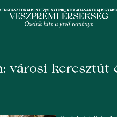
YÉNK
PASZTORÁLIS
INTÉZMÉNYEINK
LÁTOGATÁS
AKTUÁLIS
GYAKO
: városi keresztút