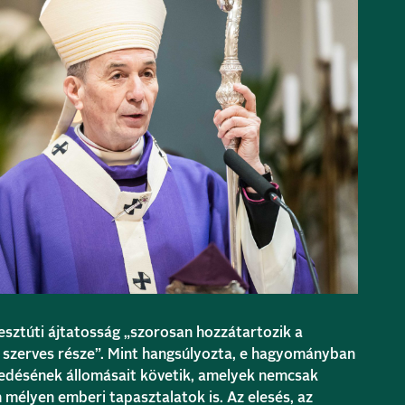
esztúti ájtatosság „szorosan hozzátartozik a
 szerves része”. Mint hangsúlyozta, e hagyományban
vedésének állomásait követik, amelyek nemcsak
mélyen emberi tapasztalatok is. Az elesés, az