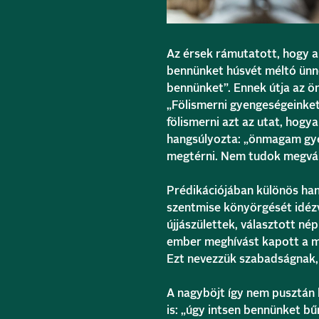
Az érsek rámutatott, hogy a
bennünket húsvét méltó ünn
bennünket”. Ennek útja az ö
„Fölismerni gyengeségeinket
fölismerni azt az utat, hog
hangsúlyozta: „önmagam gy
megtérni. Nem tudok megvált
Prédikációjában különös han
szentmise könyörgését idézv
újjászülettek, választott né
ember meghívást kapott a mé
Ezt nevezzük szabadságnak, 
A nagyböjt így nem pusztán
is: „úgy intsen bennünket b