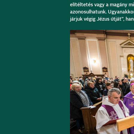
elítéltetés vagy a magány m
azonosulhatunk. Ugyanakkor
járjuk végig Jézus útját”, ha