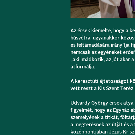
Az érsek kiemelte, hogy a ke
húsvétra, ugyanakkor közöss
és feltámadására irányítja 
nemcsak az egyéneket erősít
„aki imádkozik, az jót akar a
átformálja.
A keresztúti ájtatosságot k
vett részt a Kis Szent Teréz 
Udvardy György érsek atya na
figyelmét, hogy az Egyház e
személyének a titkát, föltárj
a megtérésnek az útját és a 
középpontjában Jézus Krisztu