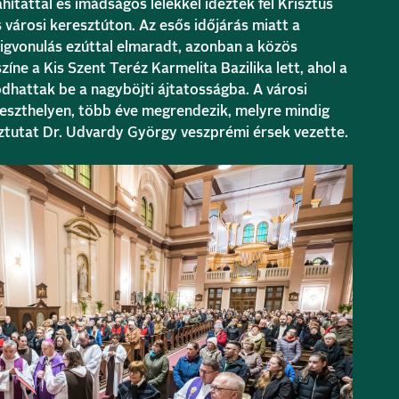
áhítattal és imádságos lélekkel idézték fel Krisztus
árosi keresztúton. Az esős időjárás miatt a
igvonulás ezúttal elmaradt, azonban a közös
íne a Kis Szent Teréz Karmelita Bazilika lett, ahol a
hattak be a nagyböjti ájtatosságba. A városi
szthelyen, több éve megrendezik, melyre mindig
ztutat Dr. Udvardy György veszprémi érsek vezette.