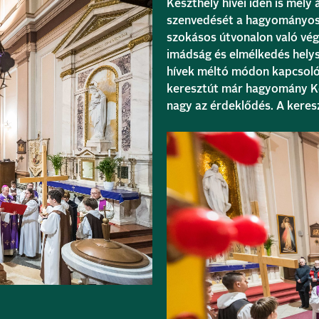
Keszthely hívei idén is mély 
szenvedését a hagyományos v
szokásos útvonalon való vég
imádság és elmélkedés helysz
hívek méltó módon kapcsolód
keresztút már hagyomány Ke
nagy az érdeklődés. A keres