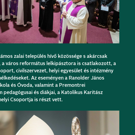
zámos zalai település hívő közössége s akárcsak
a város református lelkipásztora is csatlakozott, a
port, civilszervezet, helyi egyesület és intézmény
elmélkedéseket. Az eseményen a Ranolder János
skola és Óvoda, valamint a Premontrei
pedagógusai és diákjai, a Katolikus Karitász
lyi Csoportja is részt vett.