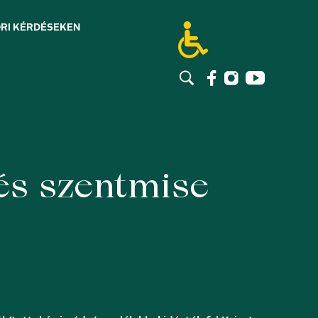
RI KÉRDÉSEK
EN
 és szentmise