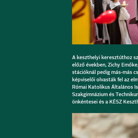
A keszthelyi keresztúthoz s
előző években, Zichy Emőke, 
stációknál pedig más-más cso
képviselői olvasták fel az 
Római Katolikus Általános I
Szakgimnázium és Technikum 
önkéntesei és a KÉSZ Keszthe