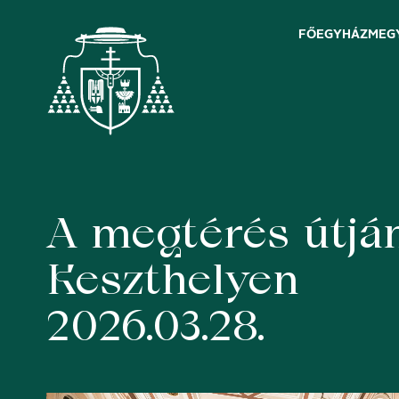
FŐEGYHÁZMEG
A megtérés útján
Skip
to
content
Keszthelyen
2026.03.28.