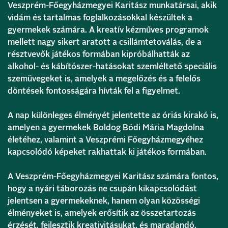
Veszprém-Főegyházmegyei Karitász munkatársai, akik
vidám és tartalmas foglalkozásokkal készültek a
gyermekek számára. A kreatív kézműves programok
mellett nagy sikert aratott a csillámtetoválás, de a
résztvevők játékos formában kipróbálhatták az
alkohol- és kábítószer-hatásokat szemléltető speciális
szemüvegeket is, amelyek a megelőzés és a felelős
döntések fontosságára hívták fel a figyelmet.
A nap különleges élményét jelentette az óriás kirakó is,
amelyen a gyermekek Boldog Bódi Mária Magdolna
életéhez, valamint a Veszprémi Főegyházmegyéhez
kapcsolódó képeket rakhattak ki játékos formában.
A Veszprém-Főegyházmegyei Karitász számára fontos,
hogy a nyári táborozás ne csupán kikapcsolódást
jelentsen a gyermekeknek, hanem olyan közösségi
élményeket is, amelyek erősítik az összetartozás
érzését, fejlesztik kreativitásukat, és maradandó,