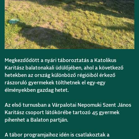
Megkezdődött a nyári táboroztatás a Katolikus
Karitász balatonakali üdülőjében, ahol a következő
hetekben az ország különböző régióiból érkező
rászoruló gyermekek tölthetnek el egy-egy
élményekben gazdag hetet.
Az első turnusban a Várpalotai Nepomuki Szent János
Karitász csoport látókörébe tartozó 45 gyermek
pihenhet a Balaton partján.
A tábor programjaihoz idén is csatlakoztak a