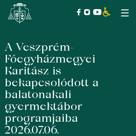
A Veszprém-
Skip
to
Főegyházmegyei
content
Karitász is
bekapcsolódott a
balatonakali
gyermektábor
programjaiba
2026.07.06.