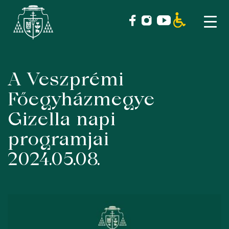
A Veszprémi
Skip
to
Főegyházmegye
content
Gizella napi
programjai
2024.05.08.