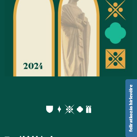
feliratkozás hírlevélre