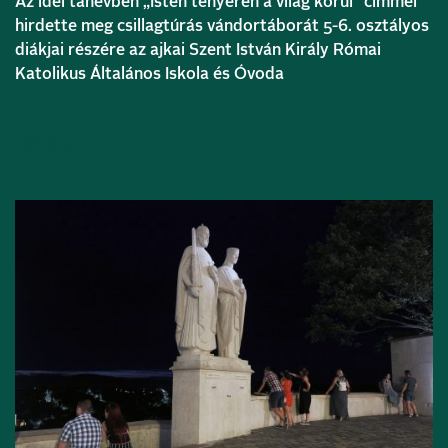
Az idei tanévben „Isten tenyerén a világ körül” címmel
hirdette meg csillagtúrás vándortáborát 5-6. osztályos
diákjai részére az ajkai Szent István Király Római
Katolikus Általános Iskola és Óvoda
Bővebben