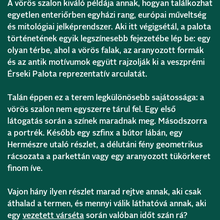
A vörös szalon kiváló példája annak, hogyan találkozhat
egyetlen enteriőrben egyházi rang, európai műveltség
és mitológiai jelképrendszer. Aki itt végigsétál, a palota
történetének egyik legszínesebb fejezetébe lép be: egy
olyan térbe, ahol a vörös falak, az aranyozott formák
és az antik motívumok együtt rajzolják ki a veszprémi
Érseki Palota reprezentatív arculatát.
Talán éppen ez a terem legkülönösebb sajátossága: a
vörös szalon nem egyszerre tárul fel. Egy első
látogatás során a színek maradnak meg. Másodszorra
a portrék. Később egy szfinx a bútor lábán, egy
Hermészre utaló részlet, a délutáni fény geometrikus
rácsozata a parkettán vagy egy aranyozott tükörkeret
finom íve.
Vajon hány ilyen részlet marad rejtve annak, aki csak
áthalad a termen, és mennyi válik láthatóvá annak, aki
egy
vezetett várséta
során valóban időt szán rá?