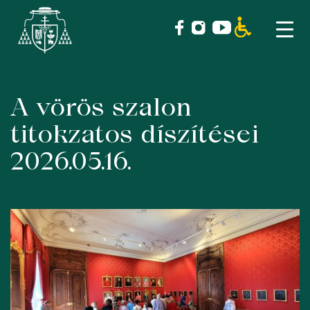
A vörös szalon
Skip
to
titokzatos díszítései
content
2026.05.16.