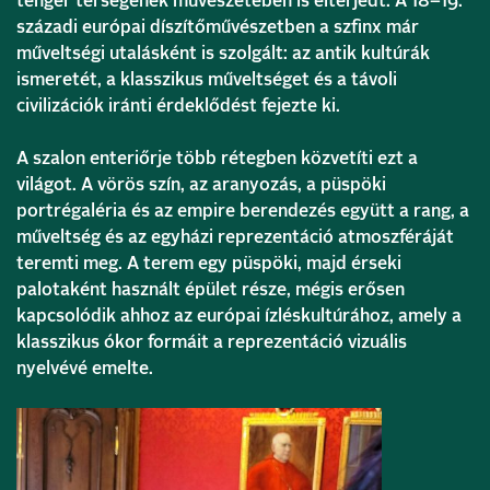
tenger térségének művészetében is elterjedt. A 18–19.
századi európai díszítőművészetben a szfinx már
műveltségi utalásként is szolgált: az antik kultúrák
ismeretét, a klasszikus műveltséget és a távoli
civilizációk iránti érdeklődést fejezte ki.
A szalon enteriőrje több rétegben közvetíti ezt a
világot. A vörös szín, az aranyozás, a püspöki
portrégaléria és az empire berendezés együtt a rang, a
műveltség és az egyházi reprezentáció atmoszféráját
teremti meg. A terem egy püspöki, majd érseki
palotaként használt épület része, mégis erősen
kapcsolódik ahhoz az európai ízléskultúrához, amely a
klasszikus ókor formáit a reprezentáció vizuális
nyelvévé emelte.