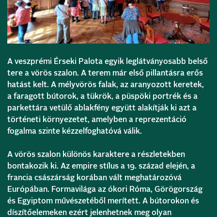
A veszprémi Érseki Palota egyik leglátványosabb belső
tere a vörös szalon. A terem már első pillantásra erős
hatást kelt. A mélyvörös falak, az aranyozott keretek,
a faragott bútorok, a tükrök, a püspöki portrék és a
parkettára vetülő ablakfény együtt alakítják ki azt a
történeti környezetet, amelyben a reprezentáció
fogalma szinte kézzelfoghatóvá válik.
A vörös szalon különös karaktere a részletekben
bontakozik ki. Az empire stílus a 19. század elején, a
francia császárság korában vált meghatározóvá
Európában. Formavilága az ókori Róma, Görögország
és Egyiptom művészetéből merített. A bútorokon és
díszítőelemeken ezért jelenhetnek meg olyan