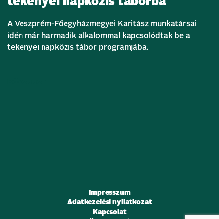
tekenyei napközis táborba
A Veszprém-Főegyházmegyei Karitász munkatársai
idén már harmadik alkalommal kapcsolódtak be a
tekenyei napközis tábor programjába.
Bővebben
Impresszum
Adatkezelési nyilatkozat
Kapcsolat