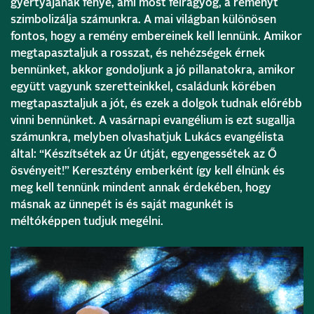
gyertyájának fénye, ami most felragyog, a reményt
szimbolizálja számunkra. A mai világban különösen
fontos, hogy a remény embereinek kell lennünk. Amikor
megtapasztaljuk a rosszat, és nehézségek érnek
bennünket, akkor gondoljunk a jó pillanatokra, amikor
együtt vagyunk szeretteinkkel, családunk körében
megtapasztaljuk a jót, és ezek a dolgok tudnak előrébb
vinni bennünket. A vasárnapi evangélium is ezt sugallja
számunkra, melyben olvashatjuk Lukács evangélista
által: “Készítsétek az Úr útját, egyengessétek az Ő
ösvényeit!” Keresztény emberként így kell élnünk és
meg kell tennünk mindent annak érdekében, hogy
másnak az ünnepét is és saját magunkét is
méltóképpen tudjuk megélni.