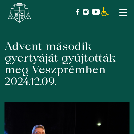
Advent második
Skip
to
gyertyáját gyújtották
content
meg Veszprémben
2024.12.09.