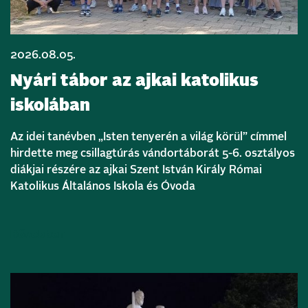
2026.08.05.
Nyári tábor az ajkai katolikus
iskolában
Az idei tanévben „Isten tenyerén a világ körül” címmel
hirdette meg csillagtúrás vándortáborát 5-6. osztályos
diákjai részére az ajkai Szent István Király Római
Katolikus Általános Iskola és Óvoda
Bővebben