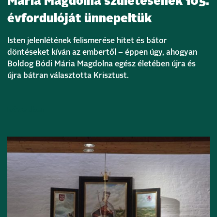
Mária Magdolna születésének 105.
évfordulóját ünnepeltük
Isten jelenlétének felismerése hitet és bátor
döntéseket kíván az embertől – éppen úgy, ahogyan
Boldog Bódi Mária Magdolna egész életében újra és
újra bátran választotta Krisztust.
Bővebben