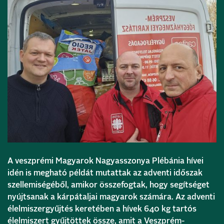
A veszprémi Magyarok Nagyasszonya Plébánia hívei
idén is megható példát mutattak az adventi időszak
szellemiségéből, amikor összefogtak, hogy segítséget
nyújtsanak a kárpátaljai magyarok számára. Az adventi
élelmiszergyűjtés keretében a hívek 640 kg tartós
élelmiszert gyűjtöttek össze, amit a Veszprém-