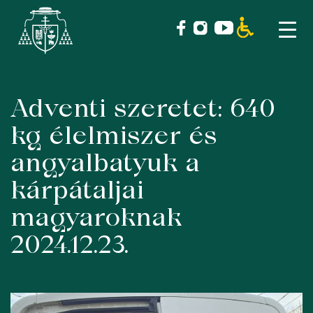
Adventi szeretet: 640
Skip
to
kg élelmiszer és
content
angyalbatyuk a
kárpátaljai
magyaroknak
2024.12.23.