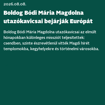
2026.08.08.
Boldog Bódi Mária Magdolna
utazókavicsai bejárják Európát
Boldog Bódi Mária Magdolna utazókavicsai az elmúlt
hónapokban különleges missziót teljesítettek:
csendben, szinte észrevétlenül vitték Magdi hírét
templomokba, kegyhelyekre és történelmi városokba.
Bővebben