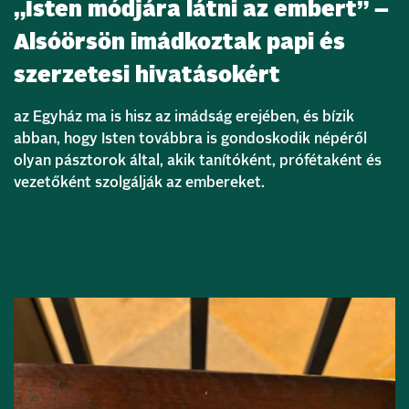
„Isten módjára látni az embert” –
Alsóörsön imádkoztak papi és
szerzetesi hivatásokért
az Egyház ma is hisz az imádság erejében, és bízik
abban, hogy Isten továbbra is gondoskodik népéről
olyan pásztorok által, akik tanítóként, prófétaként és
vezetőként szolgálják az embereket.
Bővebben