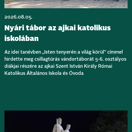
2026.08.05.
Nyári tábor az ajkai katolikus
iskolában
Az idei tanévben „Isten tenyerén a világ körül” címmel
hirdette meg csillagtúrás vándortáborát 5-6. osztályos
diákjai részére az ajkai Szent István Király Római
Katolikus Általános Iskola és Óvoda
Bővebben