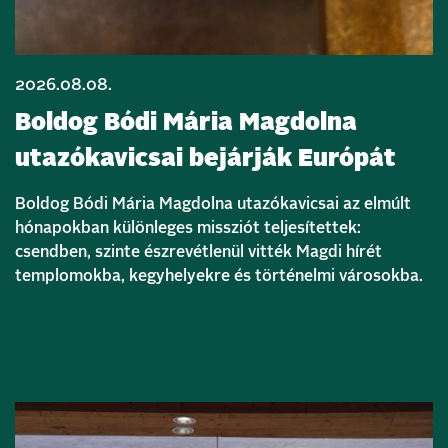
2026.08.08.
Boldog Bódi Mária Magdolna
utazókavicsai bejárják Európát
Boldog Bódi Mária Magdolna utazókavicsai az elmúlt
hónapokban különleges missziót teljesítettek:
csendben, szinte észrevétlenül vitték Magdi hírét
templomokba, kegyhelyekre és történelmi városokba.
Bővebben