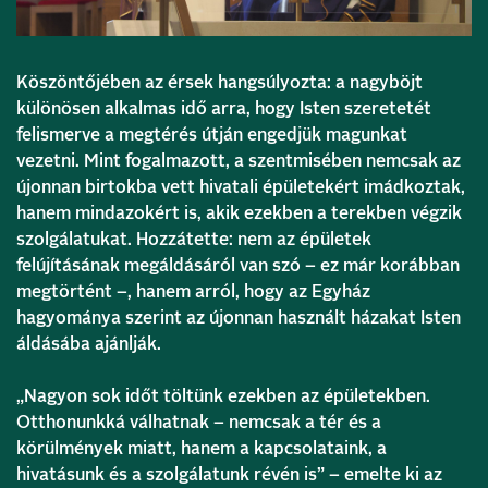
Köszöntőjében az érsek hangsúlyozta: a nagyböjt
különösen alkalmas idő arra, hogy Isten szeretetét
felismerve a megtérés útján engedjük magunkat
vezetni. Mint fogalmazott, a szentmisében nemcsak az
újonnan birtokba vett hivatali épületekért imádkoztak,
hanem mindazokért is, akik ezekben a terekben végzik
szolgálatukat. Hozzátette: nem az épületek
felújításának megáldásáról van szó – ez már korábban
megtörtént –, hanem arról, hogy az Egyház
hagyománya szerint az újonnan használt házakat Isten
áldásába ajánlják.
„Nagyon sok időt töltünk ezekben az épületekben.
Otthonunkká válhatnak – nemcsak a tér és a
körülmények miatt, hanem a kapcsolataink, a
hivatásunk és a szolgálatunk révén is” – emelte ki az