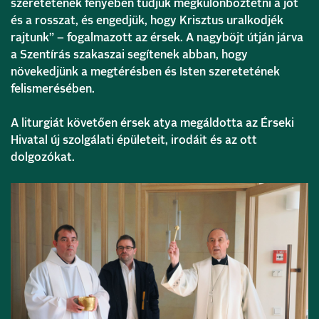
szeretetének fényében tudjuk megkülönböztetni a jót
és a rosszat, és engedjük, hogy Krisztus uralkodjék
rajtunk” – fogalmazott az érsek. A nagyböjt útján járva
a Szentírás szakaszai segítenek abban, hogy
növekedjünk a megtérésben és Isten szeretetének
felismerésében.
A liturgiát követően érsek atya megáldotta az Érseki
Hivatal új szolgálati épületeit, irodáit és az ott
dolgozókat.