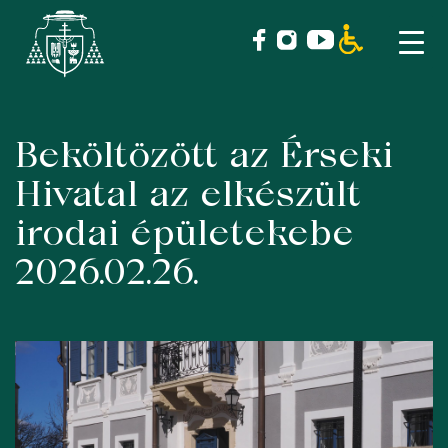
Beköltözött az Érseki
Skip
to
Hivatal az elkészült
content
irodai épületekebe
2026.02.26.