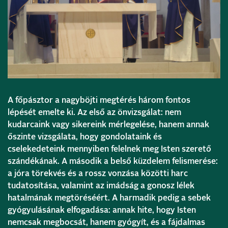
A főpásztor a nagyböjti megtérés három fontos
lépését emelte ki. Az első az önvizsgálat: nem
kudarcaink vagy sikereink mérlegelése, hanem annak
őszinte vizsgálata, hogy gondolataink és
cselekedeteink mennyiben felelnek meg Isten szerető
szándékának. A második a belső küzdelem felismerése:
a jóra törekvés és a rossz vonzása közötti harc
tudatosítása, valamint az imádság a gonosz lélek
hatalmának megtöréséért. A harmadik pedig a sebek
gyógyulásának elfogadása: annak hite, hogy Isten
nemcsak megbocsát, hanem gyógyít, és a fájdalmas