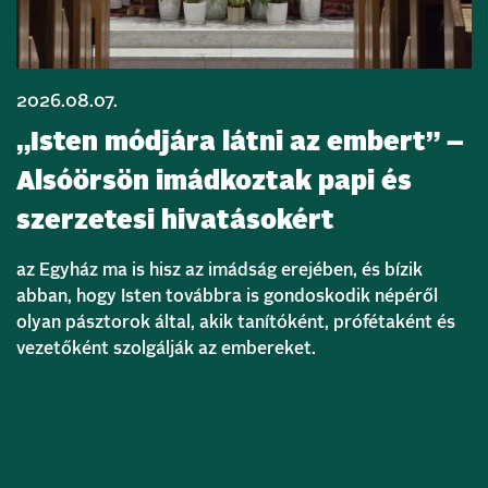
2026.08.07.
„Isten módjára látni az embert” –
Alsóörsön imádkoztak papi és
szerzetesi hivatásokért
az Egyház ma is hisz az imádság erejében, és bízik
abban, hogy Isten továbbra is gondoskodik népéről
olyan pásztorok által, akik tanítóként, prófétaként és
vezetőként szolgálják az embereket.
Bővebben