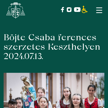
Böjte Csaba ferences
Skip
to
szerzetes Keszthelyen
content
2024.07.13.