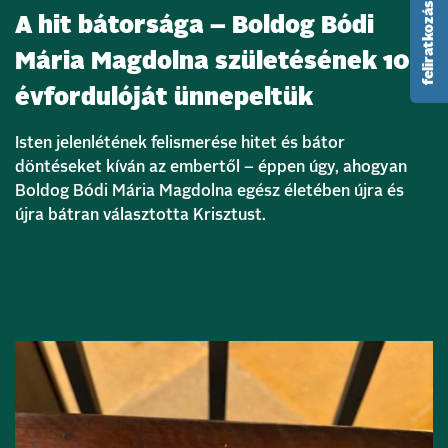
feliratkozás hírlevélre
A hit bátorsága – Boldog Bódi
Mária Magdolna születésének 105.
évfordulóját ünnepeltük
Isten jelenlétének felismerése hitet és bátor
döntéseket kíván az embertől – éppen úgy, ahogyan
Boldog Bódi Mária Magdolna egész életében újra és
újra bátran választotta Krisztust.
Bővebben