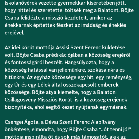
Iskolanővérek vezette gyermekkar kíséretében jött,
hogy hittel és szeretettel töltsék meg a Balatont. Böjte
Csaba felidézte a misszió kezdeteit, amikor az
énekkarnak építettek fészket az imádság és éneklés
erejével.
Az idei körút mottója Assisi Szent Ferenc küldetése
volt. Böjte Csaba prédikációjában a közösség erejéről
és fontosságáról beszélt. Hangsúlyozta, hogy a
közösség hatással van jellemünkre, szokásainkra és
hitünkre. Az egyház közössége egy hit, egy reménység,
egy Úr és egy Lélek által összekapcsolt emberek
közössége. Böjte atya kiemelte, hogy a Balatoni
Csillagösvény Missziós Körút is a közösség erejének
bizonyítéka, ahol segítő kezet nyújtanak egymásnak.
Csengei Ágota, a Dévai Szent Ferenc Alapítvány
önkéntese, elmondta, hogy Böjte Csaba “Jót tenni jó!”
mottója inspirálta őt és sok más támogatót, akik az