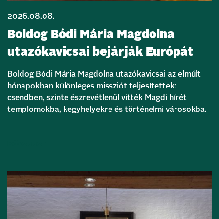
2026.08.08.
Boldog Bódi Mária Magdolna
utazókavicsai bejárják Európát
Boldog Bódi Mária Magdolna utazókavicsai az elmúlt
hónapokban különleges missziót teljesítettek:
csendben, szinte észrevétlenül vitték Magdi hírét
templomokba, kegyhelyekre és történelmi városokba.
Bővebben