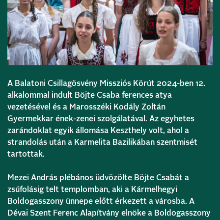
A Balatoni Csillagösvény Missziós Körút 2024-ben 12.
alkalommal indult Böjte Csaba ferences atya
vezetésével és a Marosszéki Kodály Zoltán
Gyermekkar ének-zenei szolgálatával. Az egyhetes
zarándoklat egyik állomása Keszthely volt, ahol a
strandolás után a Karmelita Bazilikában szentmisét
tartottak.
Mezei András plébános üdvözölte Böjte Csabát a
zsúfolásig telt templomban, aki a Kármelhegyi
Boldogasszony ünnepe előtt érkezett a városba. A
Dévai Szent Ferenc Alapítvány elnöke a Boldogasszony