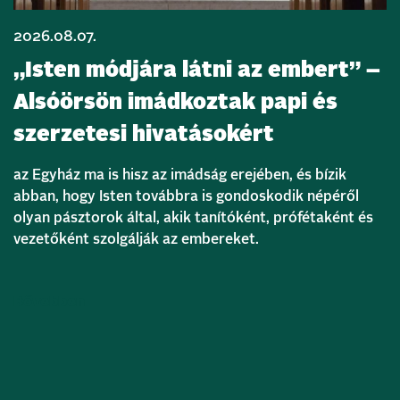
2026.08.07.
„Isten módjára látni az embert” –
Alsóörsön imádkoztak papi és
szerzetesi hivatásokért
az Egyház ma is hisz az imádság erejében, és bízik
abban, hogy Isten továbbra is gondoskodik népéről
olyan pásztorok által, akik tanítóként, prófétaként és
vezetőként szolgálják az embereket.
Bővebben