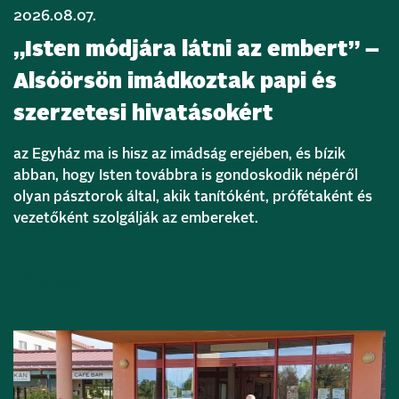
2026.08.07.
„Isten módjára látni az embert” –
Alsóörsön imádkoztak papi és
szerzetesi hivatásokért
az Egyház ma is hisz az imádság erejében, és bízik
abban, hogy Isten továbbra is gondoskodik népéről
olyan pásztorok által, akik tanítóként, prófétaként és
vezetőként szolgálják az embereket.
Bővebben