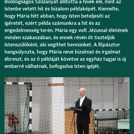
Boldogságos Szűzanyát állította a hívek elé, mint az
Istenbe vetett hit és bizalom példaképét. Kiemelte,
hogy Mária hitt abban, hogy Isten beteljesíti az
ígéretét, ezért példa számunkra a hit és az
engedelmesség terén. Mária egy volt Jézussal életének
minden szakaszában, és ennek révén őt tiszteljük
Istenszülőként, aki segíthet bennünket. A főpásztor
hangsúlyozta, hogy Mária neve bizalmat és irgalmat
ébreszt, és az ő példáját követve az egyház tagjai is új
emberré válhatnak, befogadva Isten igéjét.