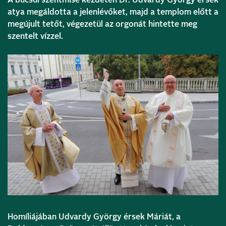
A búcsúi szentmise kezdetén Dr. Udvardy György érsek
atya megáldotta a jelenlévőket, majd a templom előtt a
megújult tetőt, végezetül az orgonát hintette meg
szentelt vízzel.
Homíliájában Udvardy György érsek Máriát, a