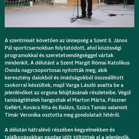
A szentmisét követően az ünnepség a Szent II. János
Pál sportcsarnokban folytatódott, ahol közösségi
programokkal és szeretetvendégséggel vártak
mindenkit. A délutánt a Szent Margit Római Katolikus
Óvoda nagycsoportosai nyitották meg, akik
keresztény dalokból és imádságokból összeállított
csokorral készültek, majd Varga László avatta be a
jelenlévőket az orgona felújításának részleteibe. Végül
tanúságtételek hangoztak el Marton Márta, Pászner
Gellért, Kovács Rita és Balázs, Szűcs Tamás valamint
Tímár Veronika osztotta meg gondolatait hitéről.
A délután hátralévő részében kegyelmekben és
találkozásokban gazdag időt töltöttek el a jelenlevők.