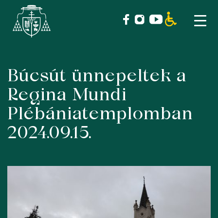
Búcsút ünnepeltek a
Skip
to
Regina Mundi
content
Plébániatemplomban
2024.09.15.